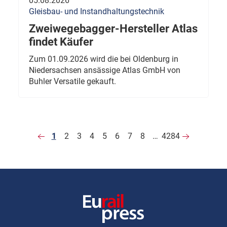
05.08.2026
Gleisbau- und Instandhaltungstechnik
Zweiwegebagger-Hersteller Atlas
findet Käufer
Zum 01.09.2026 wird die bei Oldenburg in
Niedersachsen ansässige Atlas GmbH von
Buhler Versatile gekauft.
1
2
3
4
5
6
7
8
…
4284