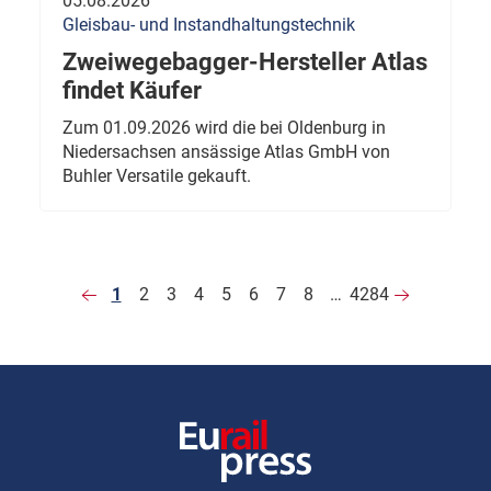
05.08.2026
Gleisbau- und Instandhaltungstechnik
Zweiwegebagger-Hersteller Atlas
findet Käufer
Zum 01.09.2026 wird die bei Oldenburg in
Niedersachsen ansässige Atlas GmbH von
Buhler Versatile gekauft.
1
2
3
4
5
6
7
8
…
4284