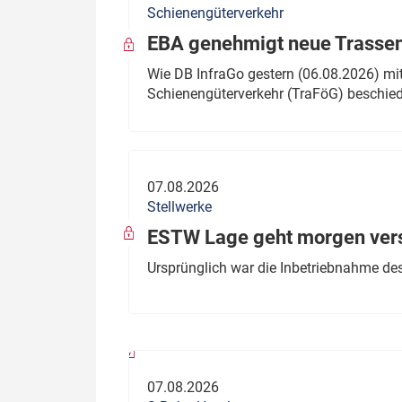
Schienengüterverkehr
Politik
Fahrzeuge
EBA genehmigt neue Trassen
Verbände: Wer spricht für
Infrastrukt
Wie DB InfraGo gestern (06.08.2026) mit
wen?
Schienengüterverkehr (TraFöG) beschie
ÖPNV
Marktplatz: Wer macht was?
Start-Up-Check
07.08.2026
Thema des Monats
Stellwerke
Dossier: Generalsanierung
ESTW Lage geht morgen versp
Dossier: ETCS
Ursprünglich war die Inbetriebnahme des
Dossier:
Stellwerksbesetzung
07.08.2026