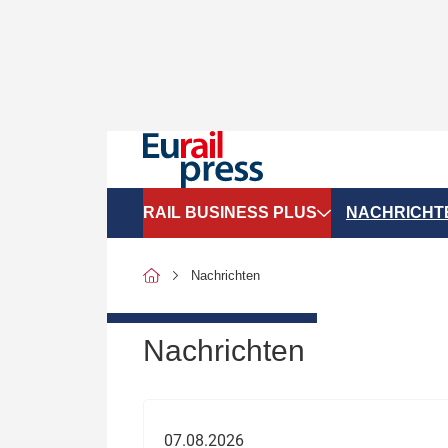
RAIL BUSINESS PLUS
NACHRICHT
Organigramme
Politik
Nachrichten
SGV-Marktdaten
Recht
SPNV-Marktdaten
Personen &
Nachrichten
Bilanzen
Unternehme
Recht
Betrieb & S
07.08.2026