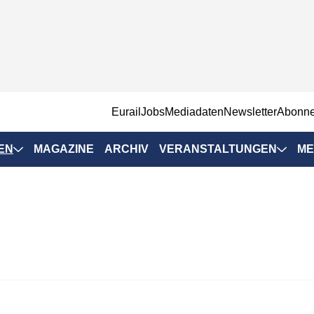
EurailJobs
Mediadaten
Newsletter
Abonn
EN
MAGAZINE
ARCHIV
VERANSTALTUNGEN
ME
Eurailpress-
Veranstaltungen
Rad-Schiene Tagung
 Positionen
IRSA 2025
n & Märkte
Branchentermine
ervices