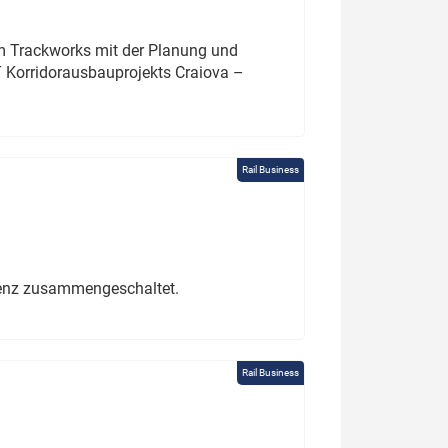
um Trackworks mit der Planung und
 Korridorausbauprojekts Craiova –
Rail Business
erenz zusammengeschaltet.
Rail Business