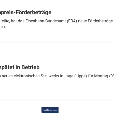
Eurailpress Career Boost
 & Komponenten
preis-Förderbeträge
ur & Ausrüstung
teilte, hat das Eisenbahn-Bundesamt (EBA) neue Förderbeträge 
den.
ätet in Betrieb
 neuen elektronischen Stellwerks in Lage (Lippe) für Montag (0
Rail Business