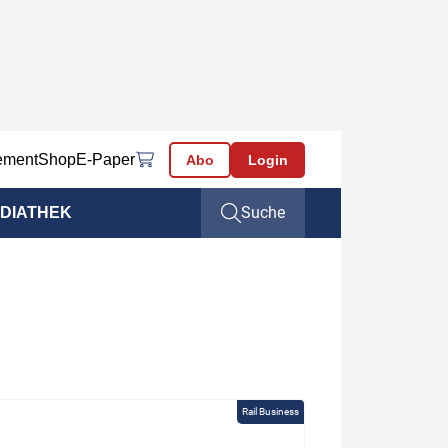
ement
Shop
E-Paper
Abo
Login
Suche
DIATHEK
Rail Business