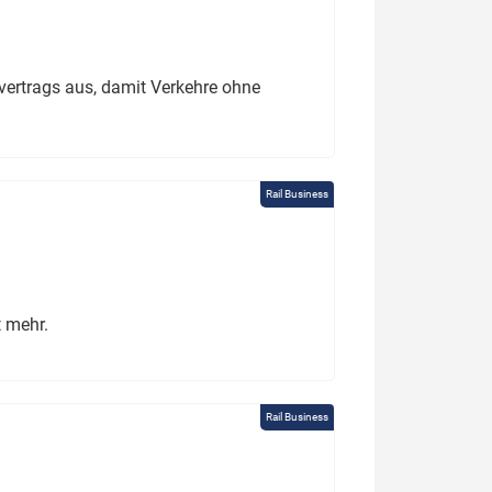
ertrags aus, damit Verkehre ohne
Rail Business
t mehr.
Rail Business