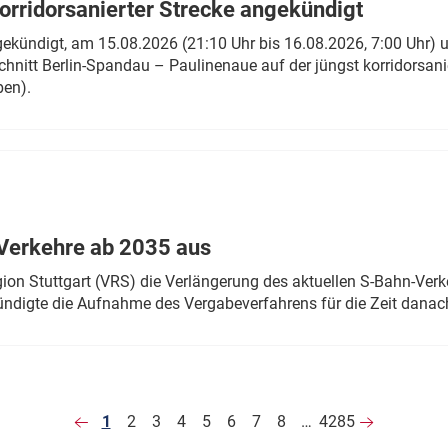
rridorsanierter Strecke angekündigt
gekündigt, am 15.08.2026 (21:10 Uhr bis 16.08.2026, 7:00 Uhr) 
hnitt Berlin-Spandau – Paulinenaue auf der jüngst korridorsan
ben).
Verkehre ab 2035 aus
n Stuttgart (VRS) die Verlängerung des aktuellen S-Bahn-Verk
ndigte die Aufnahme des Vergabeverfahrens für die Zeit danac
1
2
3
4
5
6
7
8
…
4285