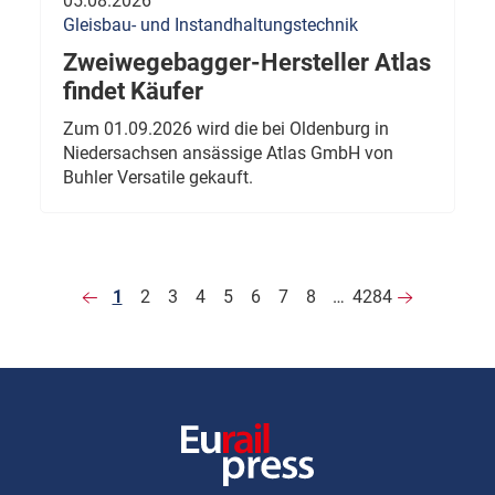
05.08.2026
Gleisbau- und Instandhaltungstechnik
Zweiwegebagger-Hersteller Atlas
findet Käufer
Zum 01.09.2026 wird die bei Oldenburg in
Niedersachsen ansässige Atlas GmbH von
Buhler Versatile gekauft.
1
2
3
4
5
6
7
8
…
4284