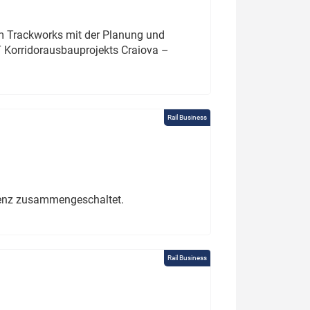
um Trackworks mit der Planung und
 Korridorausbauprojekts Craiova –
Rail Business
erenz zusammengeschaltet.
Rail Business