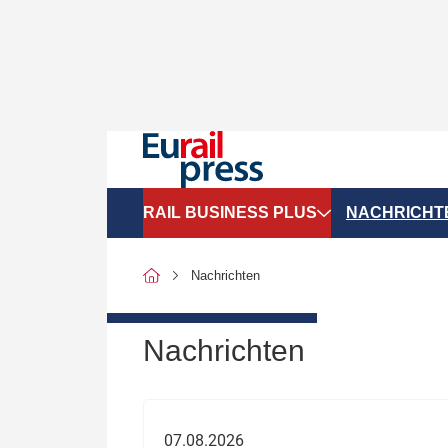
RAIL BUSINESS PLUS
NACHRICHT
Organigramme
Politik
Nachrichten
SGV-Marktdaten
Recht
SPNV-Marktdaten
Personen &
Nachrichten
Bilanzen
Unternehme
Recht
Betrieb & S
07.08.2026