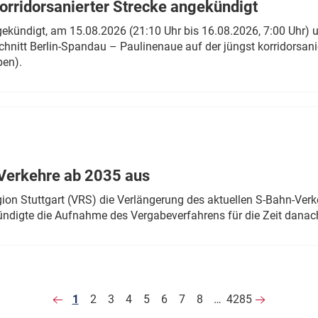
rridorsanierter Strecke angekündigt
gekündigt, am 15.08.2026 (21:10 Uhr bis 16.08.2026, 7:00 Uhr) 
hnitt Berlin-Spandau – Paulinenaue auf der jüngst korridorsan
ben).
Verkehre ab 2035 aus
n Stuttgart (VRS) die Verlängerung des aktuellen S-Bahn-Verk
ndigte die Aufnahme des Vergabeverfahrens für die Zeit danac
1
2
3
4
5
6
7
8
…
4285