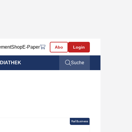
ement
Shop
E-Paper
Abo
Login
Suche
DIATHEK
Rail Business