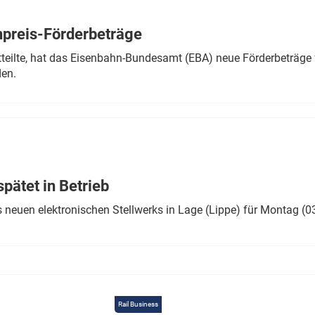
Eurailpress Career Boost
 & Komponenten
preis-Förderbeträge
ur & Ausrüstung
teilte, hat das Eisenbahn-Bundesamt (EBA) neue Förderbeträge 
den.
ätet in Betrieb
 neuen elektronischen Stellwerks in Lage (Lippe) für Montag (0
Rail Business