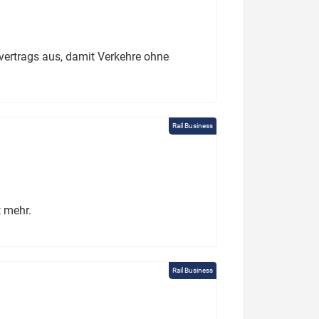
ertrags aus, damit Verkehre ohne
Rail Business
t mehr.
Rail Business