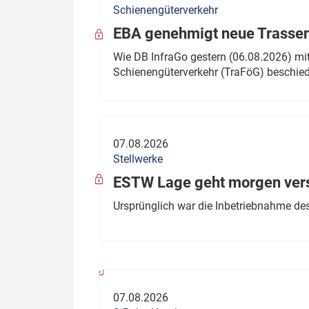
Schienengüterverkehr
Politik
Fahrzeuge
EBA genehmigt neue Trassen
Verbände: Wer spricht für
Infrastrukt
Wie DB InfraGo gestern (06.08.2026) mit
wen?
Schienengüterverkehr (TraFöG) beschie
ÖPNV
Marktplatz: Wer macht was?
Start-Up-Check
07.08.2026
Thema des Monats
Stellwerke
Dossier: Generalsanierung
ESTW Lage geht morgen versp
Dossier: ETCS
Ursprünglich war die Inbetriebnahme des
Dossier:
Stellwerksbesetzung
07.08.2026