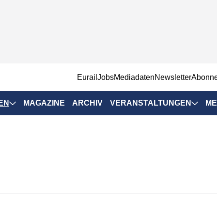
EurailJobs
Mediadaten
Newsletter
Abonn
EN
MAGAZINE
ARCHIV
VERANSTALTUNGEN
ME
Eurailpress-
Veranstaltungen
Rad-Schiene Tagung
 Positionen
IRSA 2025
n & Märkte
Branchentermine
ervices