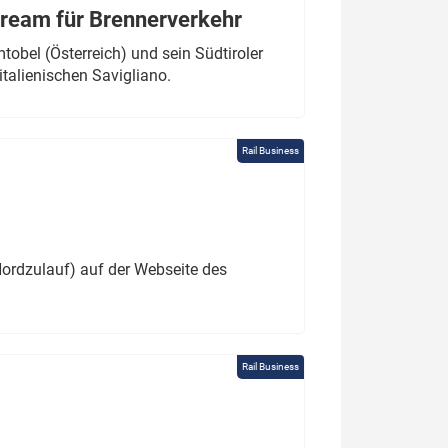
tream für Brennerverkehr
obel (Österreich) und sein Südtiroler
italienischen Savigliano.
Rail Business
ordzulauf) auf der Webseite des
Rail Business