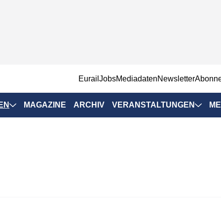
EurailJobs
Mediadaten
Newsletter
Abonn
EN
MAGAZINE
ARCHIV
VERANSTALTUNGEN
ME
Eurailpress-
Veranstaltungen
Rad-Schiene Tagung
 Positionen
IRSA 2025
n & Märkte
Branchentermine
ervices