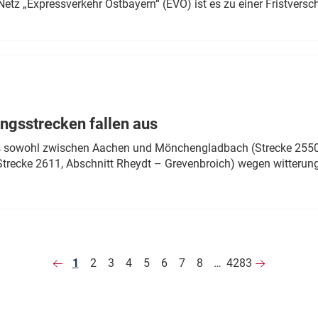
Netz „Expressverkehr Ostbayern“ (EVO) ist es zu einer Fristver
ngsstrecken fallen aus
 es sowohl zwischen Aachen und Mönchengladbach (Strecke 2550,
recke 2611, Abschnitt Rheydt – Grevenbroich) wegen witterun
1
2
3
4
5
6
7
8
…
4283