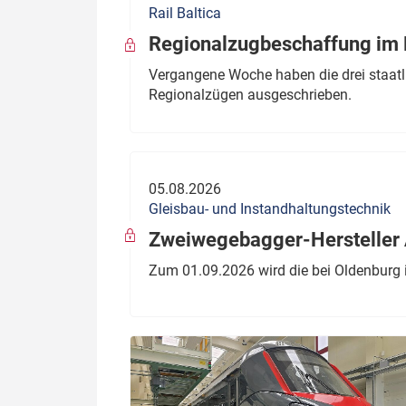
Rail Baltica
Politik
Fahrzeuge
Regionalzugbeschaffung im B
Verbände: Wer spricht für
Infrastrukt
Vergangene Woche haben die drei staatli
wen?
Regionalzügen ausgeschrieben.
ÖPNV
Marktplatz: Wer macht was?
Start-Up-Check
05.08.2026
Thema des Monats
Gleisbau- und Instandhaltungstechnik
Dossier: Generalsanierung
Zweiwegebagger-Hersteller A
Dossier: ETCS
Zum 01.09.2026 wird die bei Oldenburg 
Dossier:
Stellwerksbesetzung