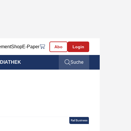
ement
Shop
E-Paper
Abo
Login
Suche
DIATHEK
Rail Business