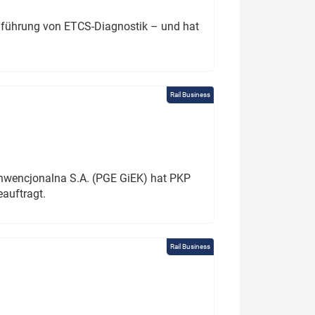
chführung von ETCS-Diagnostik – und hat
Rail Business
onwencjonalna S.A. (PGE GiEK) hat PKP
auftragt.
Rail Business