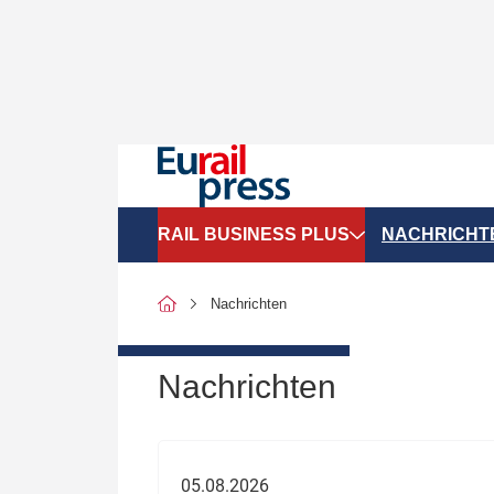
RAIL BUSINESS PLUS
NACHRICHT
Organigramme
Politik
Nachrichten
SGV-Marktdaten
Recht
SPNV-Marktdaten
Personen &
Nachrichten
Bilanzen
Unternehme
Recht
Betrieb & S
05.08.2026