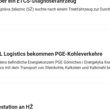
ber ein ETCS-Diagnosefahrzeug
r Správa železnic (SŽ) suchte nach einem Triebfahrzeug zur Dur
TL Logistics bekommen PGE-Kohleverkehre
olens befindliche Energiekonzern PGE Górnictwo i Energetyka K
cs mit dem Transport von Steinkohle, Kalkstein und Kalkmehl be
estation an HŽ