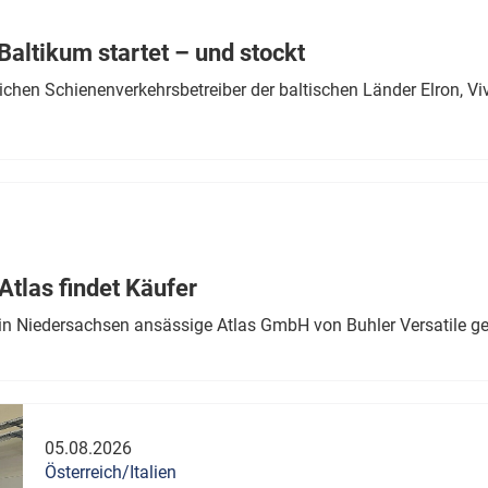
Eurailpress Career Boost
 & Komponenten
altikum startet – und stockt
ur & Ausrüstung
chen Schienenverkehrsbetreiber der baltischen Länder Elron, V
tlas findet Käufer
in Niedersachsen ansässige Atlas GmbH von Buhler Versatile ge
05.08.2026
Österreich/Italien