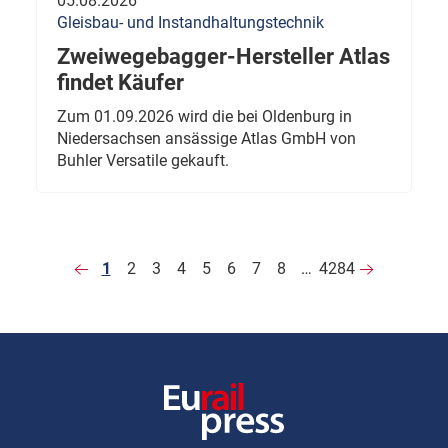
05.08.2026
Gleisbau- und Instandhaltungstechnik
Zweiwegebagger-Hersteller Atlas
findet Käufer
Zum 01.09.2026 wird die bei Oldenburg in
Niedersachsen ansässige Atlas GmbH von
Buhler Versatile gekauft.
1
2
3
4
5
6
7
8
…
4284