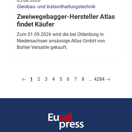
05.08.2026
Gleisbau- und Instandhaltungstechnik
Zweiwegebagger-Hersteller Atlas
findet Käufer
Zum 01.09.2026 wird die bei Oldenburg in
Niedersachsen ansässige Atlas GmbH von
Buhler Versatile gekauft.
1
2
3
4
5
6
7
8
…
4284