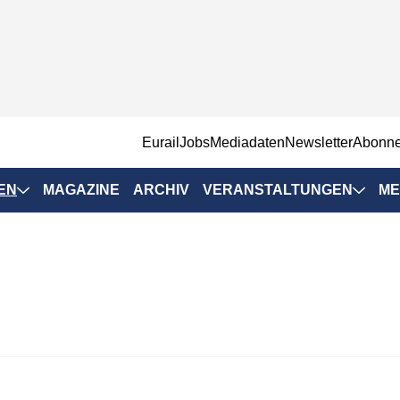
EurailJobs
Mediadaten
Newsletter
Abonn
EN
MAGAZINE
ARCHIV
VERANSTALTUNGEN
ME
Eurailpress-
Veranstaltungen
Rad-Schiene Tagung
 Positionen
IRSA 2025
n & Märkte
Branchentermine
ervices