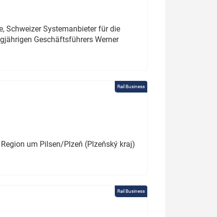
e, Schweizer Systemanbieter für die
angjährigen Geschäftsführers Werner
Rail Business
 Region um Pilsen/Plzeň (Plzeňský kraj)
Rail Business