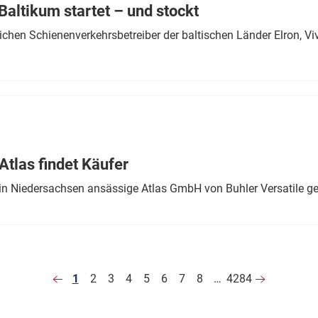
altikum startet – und stockt
chen Schienenverkehrsbetreiber der baltischen Länder Elron, V
tlas findet Käufer
in Niedersachsen ansässige Atlas GmbH von Buhler Versatile ge
1
2
3
4
5
6
7
8
…
4284