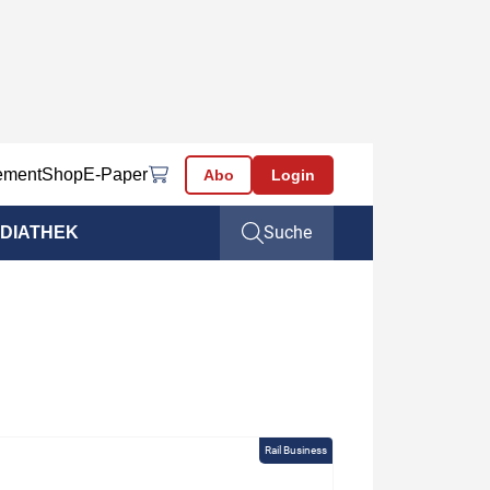
ement
Shop
E-Paper
Abo
Login
Suche
DIATHEK
Rail Business