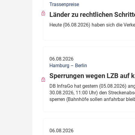
Trassenpreise
Politik
Fahrzeuge
Länder zu rechtlichen Schritt
Verbände: Wer spricht für
Infrastrukt
Heute (06.08.2026) haben sich die Verk
wen?
ÖPNV
Marktplatz: Wer macht was?
Start-Up-Check
06.08.2026
Thema des Monats
Hamburg – Berlin
Sperrungen wegen LZB auf ko
Dossier: Generalsanierung
DB InfraGo hat gestern (05.08.2026) an
Dossier: ETCS
30.08.2026, 11:00 Uhr) den Streckenabsc
sperren (Bahnhöfe sollen anfahrbar blei
Dossier:
Stellwerksbesetzung
06.08.2026