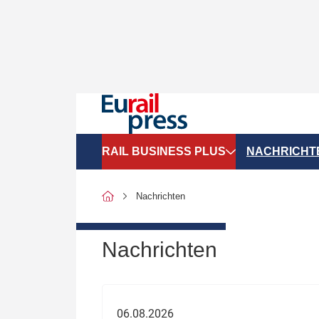
RAIL BUSINESS PLUS
NACHRICHT
Organigramme
Politik
Nachrichten
SGV-Marktdaten
Recht
SPNV-Marktdaten
Personen &
Nachrichten
Bilanzen
Unternehme
Recht
Betrieb & S
06.08.2026