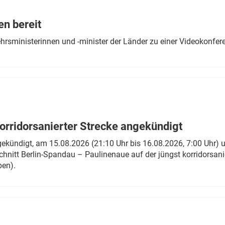
Eurailpress Career Boost
 & Komponenten
en bereit
ur & Ausrüstung
ehrsministerinnen und -minister der Länder zu einer Videokonf
rridorsanierter Strecke angekündigt
gekündigt, am 15.08.2026 (21:10 Uhr bis 16.08.2026, 7:00 Uhr) 
hnitt Berlin-Spandau – Paulinenaue auf der jüngst korridorsan
ben).