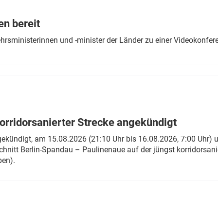
Eurailpress Career Boost
 & Komponenten
en bereit
ur & Ausrüstung
ehrsministerinnen und -minister der Länder zu einer Videokonf
rridorsanierter Strecke angekündigt
gekündigt, am 15.08.2026 (21:10 Uhr bis 16.08.2026, 7:00 Uhr) 
hnitt Berlin-Spandau – Paulinenaue auf der jüngst korridorsan
ben).