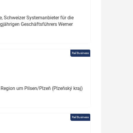
e, Schweizer Systemanbieter für die
angjährigen Geschäftsführers Werner
Rail Business
 Region um Pilsen/Plzeň (Plzeňský kraj)
Rail Business