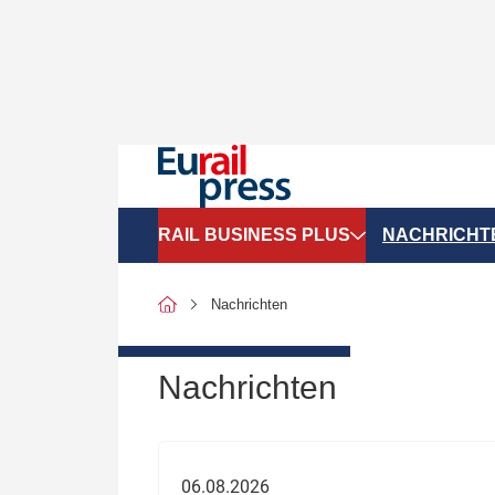
RAIL BUSINESS PLUS
NACHRICHT
Organigramme
Politik
Nachrichten
SGV-Marktdaten
Recht
SPNV-Marktdaten
Personen &
Nachrichten
Bilanzen
Unternehme
Recht
Betrieb & S
06.08.2026