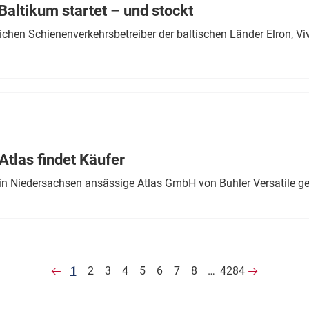
altikum startet – und stockt
chen Schienenverkehrsbetreiber der baltischen Länder Elron, V
tlas findet Käufer
in Niedersachsen ansässige Atlas GmbH von Buhler Versatile ge
1
2
3
4
5
6
7
8
…
4284