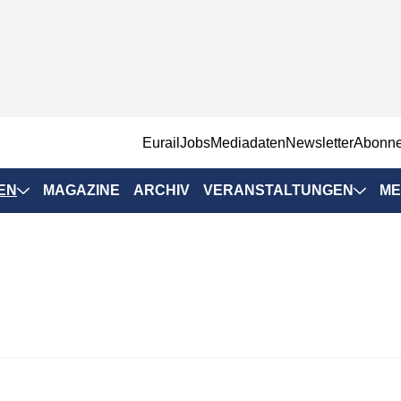
EurailJobs
Mediadaten
Newsletter
Abonn
EN
MAGAZINE
ARCHIV
VERANSTALTUNGEN
ME
Eurailpress-
Veranstaltungen
Rad-Schiene Tagung
 Positionen
IRSA 2025
n & Märkte
Branchentermine
ervices