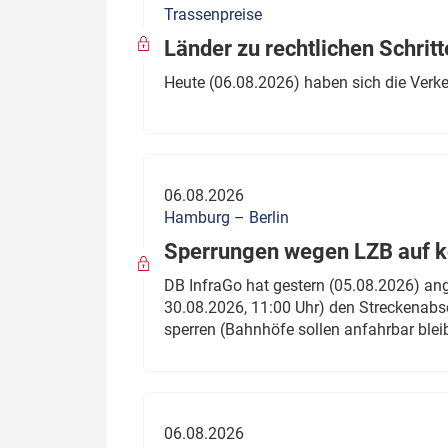
Trassenpreise
Politik
Fahrzeuge
Länder zu rechtlichen Schritt
Verbände: Wer spricht für
Infrastrukt
Heute (06.08.2026) haben sich die Verk
wen?
ÖPNV
Marktplatz: Wer macht was?
Start-Up-Check
06.08.2026
Thema des Monats
Hamburg – Berlin
Sperrungen wegen LZB auf ko
Dossier: Generalsanierung
DB InfraGo hat gestern (05.08.2026) an
Dossier: ETCS
30.08.2026, 11:00 Uhr) den Streckenabsc
sperren (Bahnhöfe sollen anfahrbar blei
Dossier:
Stellwerksbesetzung
06.08.2026