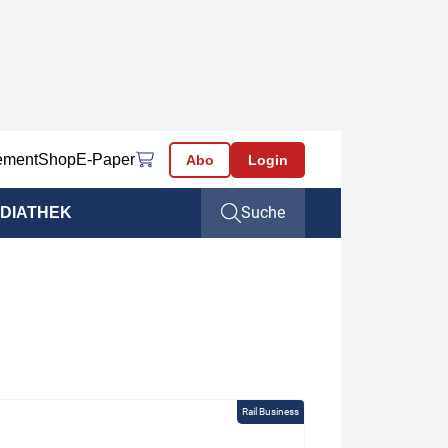
ement
Shop
E-Paper
Abo
Login
Suche
DIATHEK
Rail Business