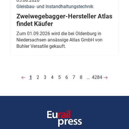
05.08.2026
Gleisbau- und Instandhaltungstechnik
Zweiwegebagger-Hersteller Atlas
findet Käufer
Zum 01.09.2026 wird die bei Oldenburg in
Niedersachsen ansässige Atlas GmbH von
Buhler Versatile gekauft.
1
2
3
4
5
6
7
8
…
4284