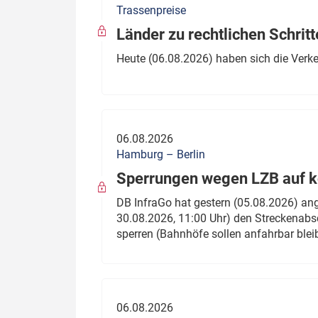
Trassenpreise
Politik
Fahrzeuge
Länder zu rechtlichen Schritt
Verbände: Wer spricht für
Infrastrukt
Heute (06.08.2026) haben sich die Verk
wen?
ÖPNV
Marktplatz: Wer macht was?
Start-Up-Check
06.08.2026
Thema des Monats
Hamburg – Berlin
Sperrungen wegen LZB auf ko
Dossier: Generalsanierung
DB InfraGo hat gestern (05.08.2026) an
Dossier: ETCS
30.08.2026, 11:00 Uhr) den Streckenabsc
sperren (Bahnhöfe sollen anfahrbar blei
Dossier:
Stellwerksbesetzung
06.08.2026