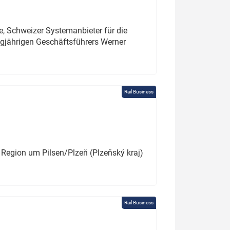
e, Schweizer Systemanbieter für die
angjährigen Geschäftsführers Werner
Rail Business
 Region um Pilsen/Plzeň (Plzeňský kraj)
Rail Business