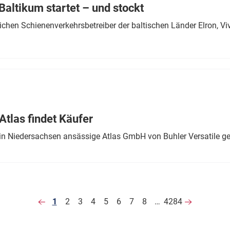
altikum startet – und stockt
chen Schienenverkehrsbetreiber der baltischen Länder Elron, V
tlas findet Käufer
in Niedersachsen ansässige Atlas GmbH von Buhler Versatile ge
1
2
3
4
5
6
7
8
…
4284