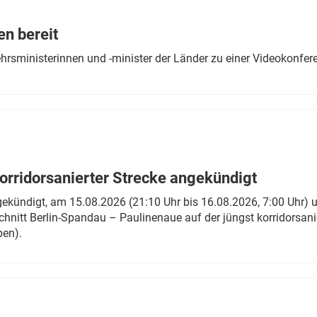
Eurailpress Career Boost
 & Komponenten
en bereit
ur & Ausrüstung
ehrsministerinnen und -minister der Länder zu einer Videokonf
rridorsanierter Strecke angekündigt
gekündigt, am 15.08.2026 (21:10 Uhr bis 16.08.2026, 7:00 Uhr) 
hnitt Berlin-Spandau – Paulinenaue auf der jüngst korridorsan
ben).