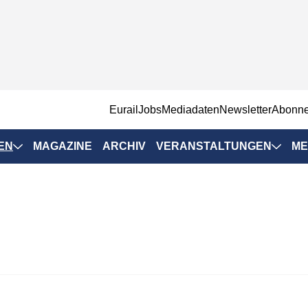
EurailJobs
Mediadaten
Newsletter
Abonn
EN
MAGAZINE
ARCHIV
VERANSTALTUNGEN
ME
Eurailpress-
Veranstaltungen
Rad-Schiene Tagung
 Positionen
IRSA 2025
n & Märkte
Branchentermine
ervices