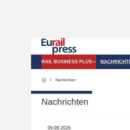
RAIL BUSINESS PLUS
NACHRICHT
Organigramme
Politik
Nachrichten
SGV-Marktdaten
Recht
SPNV-Marktdaten
Personen &
Nachrichten
Bilanzen
Unternehme
Recht
Betrieb & S
06.08.2026