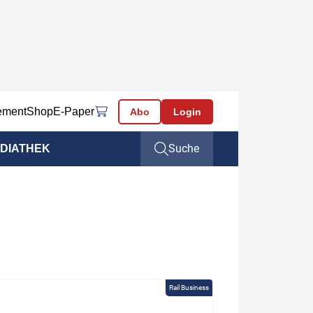
ement
Shop
E-Paper
Abo
Login
Suche
DIATHEK
Rail Business