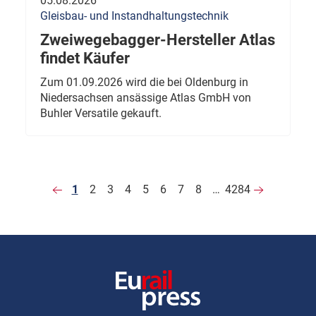
05.08.2026
Gleisbau- und Instandhaltungstechnik
Zweiwegebagger-Hersteller Atlas
findet Käufer
Zum 01.09.2026 wird die bei Oldenburg in
Niedersachsen ansässige Atlas GmbH von
Buhler Versatile gekauft.
1
2
3
4
5
6
7
8
…
4284