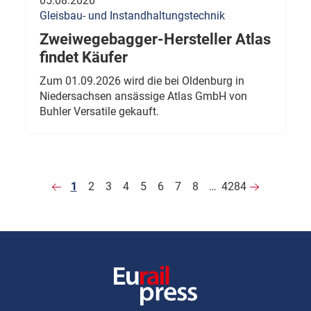
05.08.2026
Gleisbau- und Instandhaltungstechnik
Zweiwegebagger-Hersteller Atlas
findet Käufer
Zum 01.09.2026 wird die bei Oldenburg in
Niedersachsen ansässige Atlas GmbH von
Buhler Versatile gekauft.
1
2
3
4
5
6
7
8
…
4284