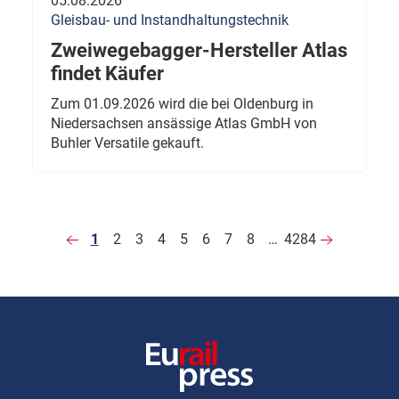
05.08.2026
Gleisbau- und Instandhaltungstechnik
Zweiwegebagger-Hersteller Atlas
findet Käufer
Zum 01.09.2026 wird die bei Oldenburg in
Niedersachsen ansässige Atlas GmbH von
Buhler Versatile gekauft.
1
2
3
4
5
6
7
8
…
4284