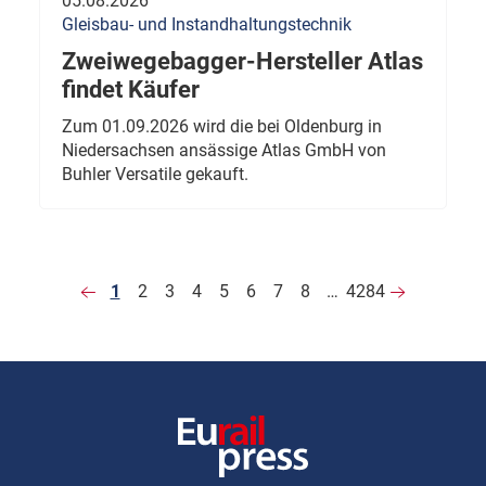
05.08.2026
Gleisbau- und Instandhaltungstechnik
Zweiwegebagger-Hersteller Atlas
findet Käufer
Zum 01.09.2026 wird die bei Oldenburg in
Niedersachsen ansässige Atlas GmbH von
Buhler Versatile gekauft.
1
2
3
4
5
6
7
8
…
4284