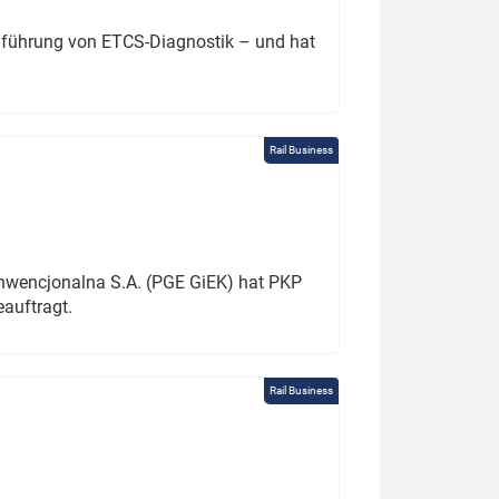
chführung von ETCS-Diagnostik – und hat
Rail Business
onwencjonalna S.A. (PGE GiEK) hat PKP
auftragt.
Rail Business