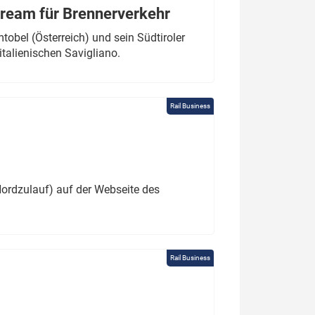
tream für Brennerverkehr
obel (Österreich) und sein Südtiroler
italienischen Savigliano.
Rail Business
ordzulauf) auf der Webseite des
Rail Business