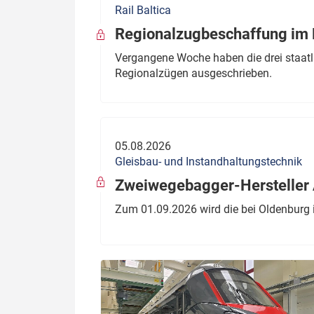
Rail Baltica
Politik
Fahrzeuge
Regionalzugbeschaffung im B
Verbände: Wer spricht für
Infrastrukt
Vergangene Woche haben die drei staatli
wen?
Regionalzügen ausgeschrieben.
ÖPNV
Marktplatz: Wer macht was?
Start-Up-Check
05.08.2026
Thema des Monats
Gleisbau- und Instandhaltungstechnik
Dossier: Generalsanierung
Zweiwegebagger-Hersteller A
Dossier: ETCS
Zum 01.09.2026 wird die bei Oldenburg 
Dossier:
Stellwerksbesetzung