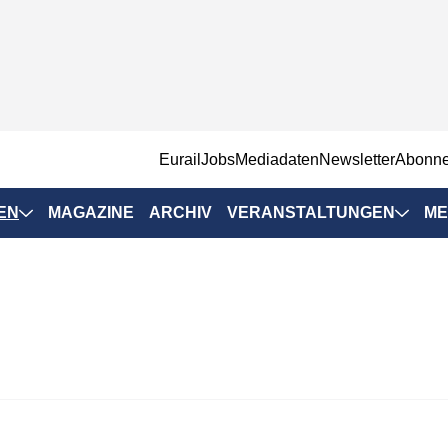
EurailJobs
Mediadaten
Newsletter
Abonn
EN
MAGAZINE
ARCHIV
VERANSTALTUNGEN
ME
Eurailpress-
Veranstaltungen
Rad-Schiene Tagung
 Positionen
IRSA 2025
n & Märkte
Branchentermine
ervices