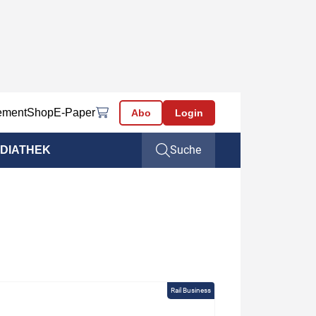
ement
Shop
E-Paper
Abo
Login
Suche
DIATHEK
Rail Business