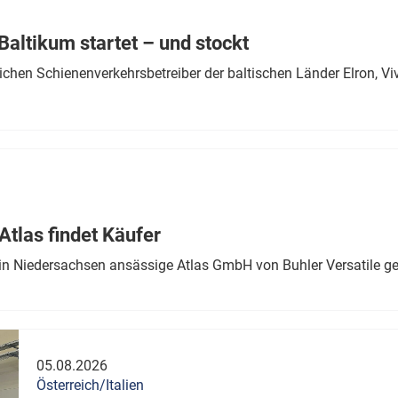
Eurailpress Career Boost
 & Komponenten
altikum startet – und stockt
ur & Ausrüstung
chen Schienenverkehrsbetreiber der baltischen Länder Elron, V
tlas findet Käufer
in Niedersachsen ansässige Atlas GmbH von Buhler Versatile ge
05.08.2026
Österreich/Italien