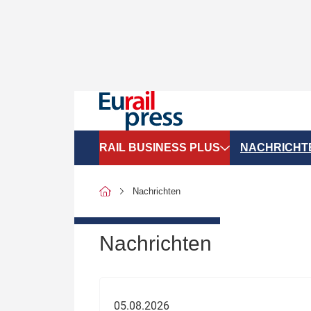
RAIL BUSINESS PLUS
NACHRICHT
Organigramme
Politik
Nachrichten
SGV-Marktdaten
Recht
SPNV-Marktdaten
Personen &
Nachrichten
Bilanzen
Unternehme
Recht
Betrieb & S
05.08.2026