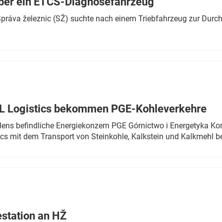
ber ein ETCS-Diagnosefahrzeug
r Správa železnic (SŽ) suchte nach einem Triebfahrzeug zur Dur
TL Logistics bekommen PGE-Kohleverkehre
olens befindliche Energiekonzern PGE Górnictwo i Energetyka K
cs mit dem Transport von Steinkohle, Kalkstein und Kalkmehl be
estation an HŽ