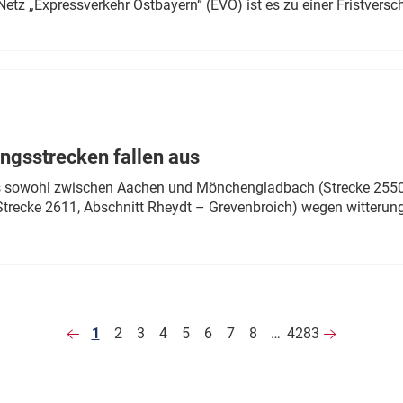
Netz „Expressverkehr Ostbayern“ (EVO) ist es zu einer Fristver
ngsstrecken fallen aus
 es sowohl zwischen Aachen und Mönchengladbach (Strecke 2550,
recke 2611, Abschnitt Rheydt – Grevenbroich) wegen witterun
1
2
3
4
5
6
7
8
…
4283