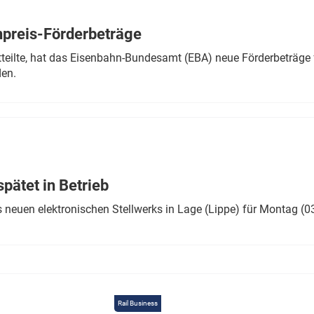
Eurailpress Career Boost
 & Komponenten
preis-Förderbeträge
ur & Ausrüstung
teilte, hat das Eisenbahn-Bundesamt (EBA) neue Förderbeträge 
den.
ätet in Betrieb
 neuen elektronischen Stellwerks in Lage (Lippe) für Montag (0
Rail Business