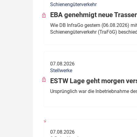
Schienengüterverkehr
Politik
Fahrzeuge
EBA genehmigt neue Trassen
Verbände: Wer spricht für
Infrastrukt
Wie DB InfraGo gestern (06.08.2026) mit
wen?
Schienengüterverkehr (TraFöG) beschie
ÖPNV
Marktplatz: Wer macht was?
Start-Up-Check
07.08.2026
Thema des Monats
Stellwerke
Dossier: Generalsanierung
ESTW Lage geht morgen versp
Dossier: ETCS
Ursprünglich war die Inbetriebnahme des
Dossier:
Stellwerksbesetzung
07.08.2026