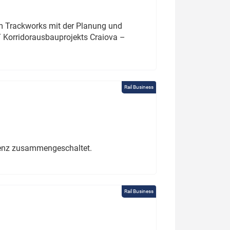
um Trackworks mit der Planung und
 Korridorausbauprojekts Craiova –
Rail Business
erenz zusammengeschaltet.
Rail Business