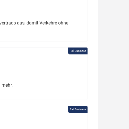
ertrags aus, damit Verkehre ohne
Rail Business
t mehr.
Rail Business