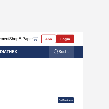
ement
Shop
E-Paper
Abo
Login
Suche
DIATHEK
Rail Business