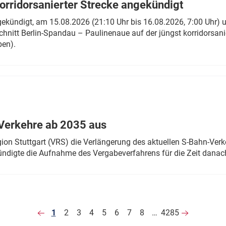
rridorsanierter Strecke angekündigt
gekündigt, am 15.08.2026 (21:10 Uhr bis 16.08.2026, 7:00 Uhr) 
hnitt Berlin-Spandau – Paulinenaue auf der jüngst korridorsan
ben).
Verkehre ab 2035 aus
n Stuttgart (VRS) die Verlängerung des aktuellen S-Bahn-Verk
ndigte die Aufnahme des Vergabeverfahrens für die Zeit danac
1
2
3
4
5
6
7
8
…
4285