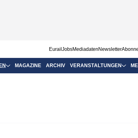
EurailJobs
Mediadaten
Newsletter
Abonn
EN
MAGAZINE
ARCHIV
VERANSTALTUNGEN
ME
Eurailpress-
Veranstaltungen
Rad-Schiene Tagung
 Positionen
IRSA 2025
n & Märkte
Branchentermine
ervices