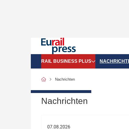
RAIL BUSINESS PLUS
NACHRICHT
Organigramme
Politik
Nachrichten
SGV-Marktdaten
Recht
SPNV-Marktdaten
Personen &
Nachrichten
Bilanzen
Unternehme
Recht
Betrieb & S
07.08.2026