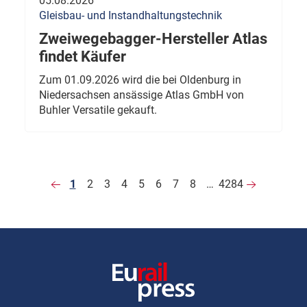
05.08.2026
Gleisbau- und Instandhaltungstechnik
Zweiwegebagger-Hersteller Atlas
findet Käufer
Zum 01.09.2026 wird die bei Oldenburg in
Niedersachsen ansässige Atlas GmbH von
Buhler Versatile gekauft.
1
2
3
4
5
6
7
8
…
4284