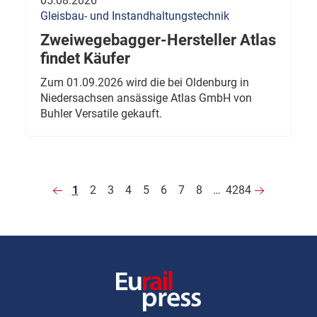
05.08.2026
Gleisbau- und Instandhaltungstechnik
Zweiwegebagger-Hersteller Atlas
findet Käufer
Zum 01.09.2026 wird die bei Oldenburg in
Niedersachsen ansässige Atlas GmbH von
Buhler Versatile gekauft.
1
2
3
4
5
6
7
8
…
4284