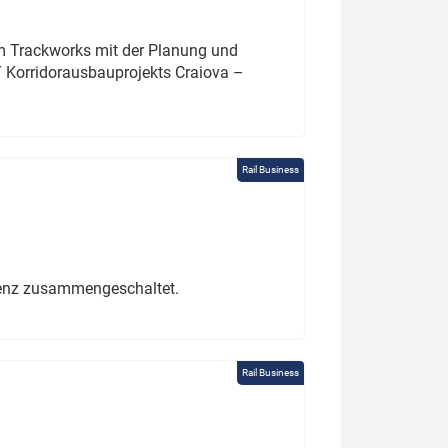
um Trackworks mit der Planung und
 Korridorausbauprojekts Craiova –
Rail Business
erenz zusammengeschaltet.
Rail Business