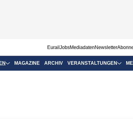
EurailJobs
Mediadaten
Newsletter
Abonn
EN
MAGAZINE
ARCHIV
VERANSTALTUNGEN
ME
Eurailpress-
Veranstaltungen
Rad-Schiene Tagung
 Positionen
IRSA 2025
n & Märkte
Branchentermine
ervices