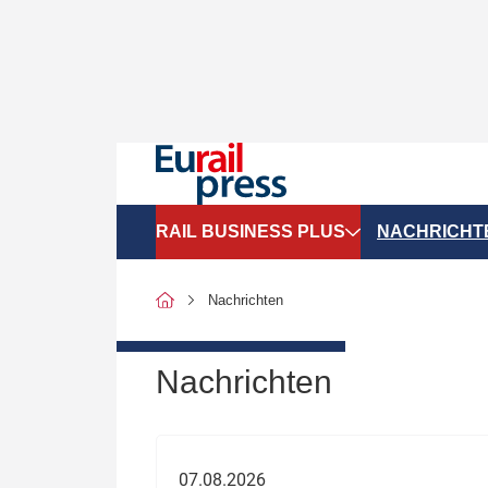
RAIL BUSINESS PLUS
NACHRICHT
Organigramme
Politik
Nachrichten
SGV-Marktdaten
Recht
SPNV-Marktdaten
Personen &
Nachrichten
Bilanzen
Unternehme
Recht
Betrieb & S
07.08.2026