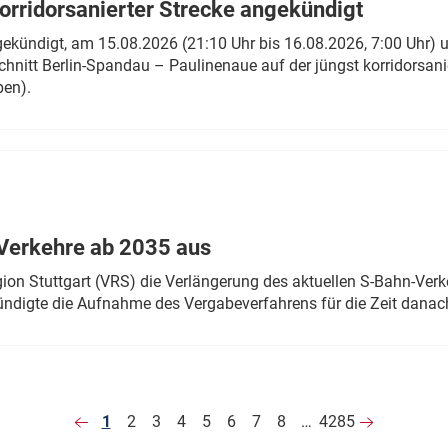
rridorsanierter Strecke angekündigt
gekündigt, am 15.08.2026 (21:10 Uhr bis 16.08.2026, 7:00 Uhr) 
hnitt Berlin-Spandau – Paulinenaue auf der jüngst korridorsan
ben).
Verkehre ab 2035 aus
n Stuttgart (VRS) die Verlängerung des aktuellen S-Bahn-Verk
ndigte die Aufnahme des Vergabeverfahrens für die Zeit danac
1
2
3
4
5
6
7
8
…
4285