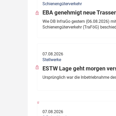
Schienengüterverkehr
Politik
Fahrzeuge
EBA genehmigt neue Trassen
Verbände: Wer spricht für
Infrastrukt
Wie DB InfraGo gestern (06.08.2026) mit
wen?
Schienengüterverkehr (TraFöG) beschie
ÖPNV
Marktplatz: Wer macht was?
Start-Up-Check
07.08.2026
Thema des Monats
Stellwerke
Dossier: Generalsanierung
ESTW Lage geht morgen versp
Dossier: ETCS
Ursprünglich war die Inbetriebnahme des
Dossier:
Stellwerksbesetzung
07.08.2026