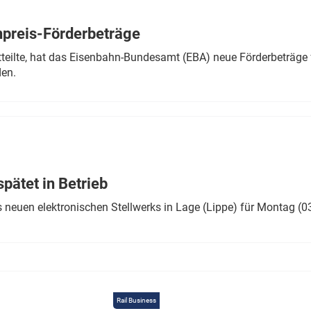
Eurailpress Career Boost
 & Komponenten
preis-Förderbeträge
ur & Ausrüstung
teilte, hat das Eisenbahn-Bundesamt (EBA) neue Förderbeträge 
den.
ätet in Betrieb
 neuen elektronischen Stellwerks in Lage (Lippe) für Montag (0
Rail Business