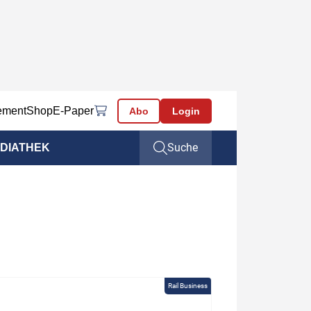
ement
Shop
E-Paper
Abo
Login
Suche
DIATHEK
Rail Business