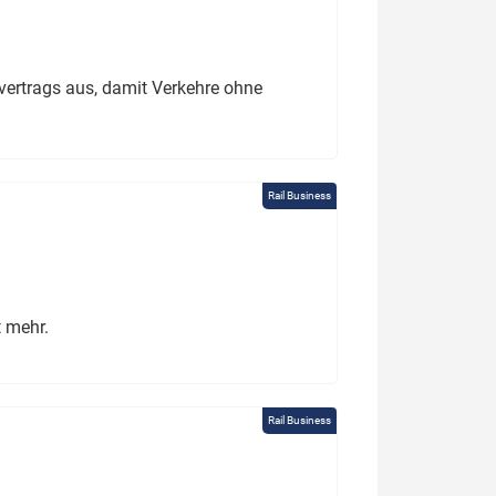
ertrags aus, damit Verkehre ohne
Rail Business
t mehr.
Rail Business