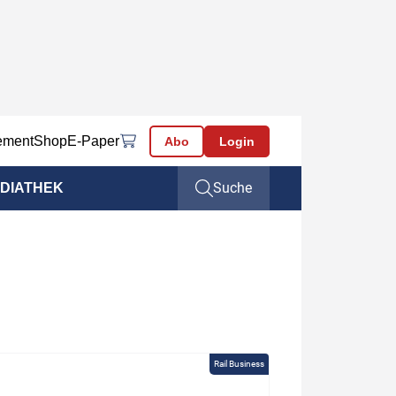
ement
Shop
E-Paper
Abo
Login
Suche
DIATHEK
Rail Business