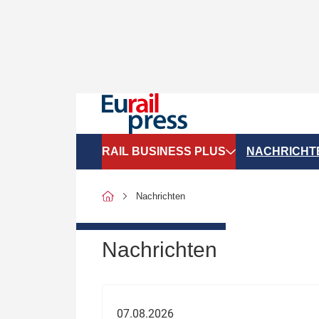
RAIL BUSINESS PLUS
NACHRICHT
Organigramme
Politik
Nachrichten
SGV-Marktdaten
Recht
SPNV-Marktdaten
Personen &
Nachrichten
Bilanzen
Unternehme
Recht
Betrieb & S
07.08.2026