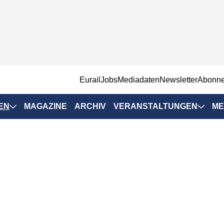
EurailJobs
Mediadaten
Newsletter
Abonn
EN
MAGAZINE
ARCHIV
VERANSTALTUNGEN
ME
Eurailpress-
Veranstaltungen
Rad-Schiene Tagung
 Positionen
IRSA 2025
n & Märkte
Branchentermine
ervices