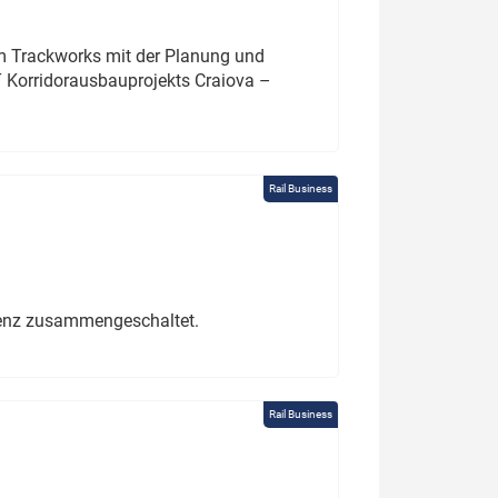
um Trackworks mit der Planung und
 Korridorausbauprojekts Craiova –
Rail Business
erenz zusammengeschaltet.
Rail Business