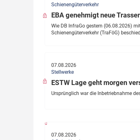
Schienengüterverkehr
Politik
Fahrzeuge
EBA genehmigt neue Trassen
Verbände: Wer spricht für
Infrastrukt
Wie DB InfraGo gestern (06.08.2026) mit
wen?
Schienengüterverkehr (TraFöG) beschie
ÖPNV
Marktplatz: Wer macht was?
Start-Up-Check
07.08.2026
Thema des Monats
Stellwerke
Dossier: Generalsanierung
ESTW Lage geht morgen versp
Dossier: ETCS
Ursprünglich war die Inbetriebnahme des
Dossier:
Stellwerksbesetzung
07.08.2026