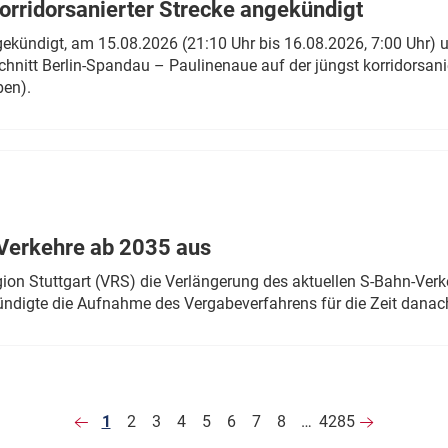
rridorsanierter Strecke angekündigt
gekündigt, am 15.08.2026 (21:10 Uhr bis 16.08.2026, 7:00 Uhr) 
hnitt Berlin-Spandau – Paulinenaue auf der jüngst korridorsan
ben).
Verkehre ab 2035 aus
n Stuttgart (VRS) die Verlängerung des aktuellen S-Bahn-Verk
ndigte die Aufnahme des Vergabeverfahrens für die Zeit danac
1
2
3
4
5
6
7
8
…
4285