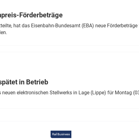
Eurailpress Career Boost
 & Komponenten
preis-Förderbeträge
ur & Ausrüstung
teilte, hat das Eisenbahn-Bundesamt (EBA) neue Förderbeträge 
den.
ätet in Betrieb
 neuen elektronischen Stellwerks in Lage (Lippe) für Montag (0
Rail Business