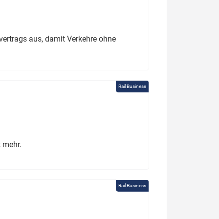
ertrags aus, damit Verkehre ohne
Rail Business
t mehr.
Rail Business