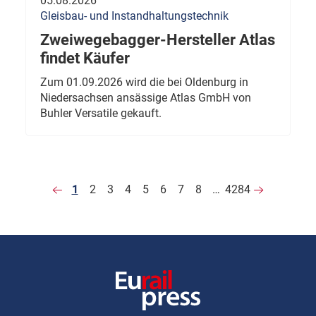
05.08.2026
Gleisbau- und Instandhaltungstechnik
Zweiwegebagger-Hersteller Atlas
findet Käufer
Zum 01.09.2026 wird die bei Oldenburg in
Niedersachsen ansässige Atlas GmbH von
Buhler Versatile gekauft.
1
2
3
4
5
6
7
8
…
4284