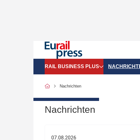
RAIL BUSINESS PLUS
NACHRICHT
Organigramme
Politik
Nachrichten
SGV-Marktdaten
Recht
SPNV-Marktdaten
Personen &
Nachrichten
Bilanzen
Unternehme
Recht
Betrieb & S
07.08.2026