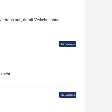
ertrags aus, damit Verkehre ohne
Rail Business
t mehr.
Rail Business