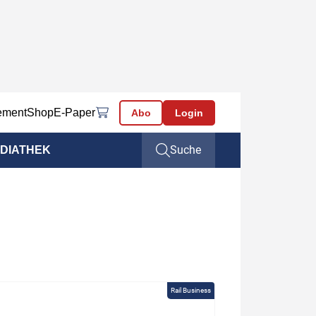
ement
Shop
E-Paper
Abo
Login
Suche
DIATHEK
Rail Business