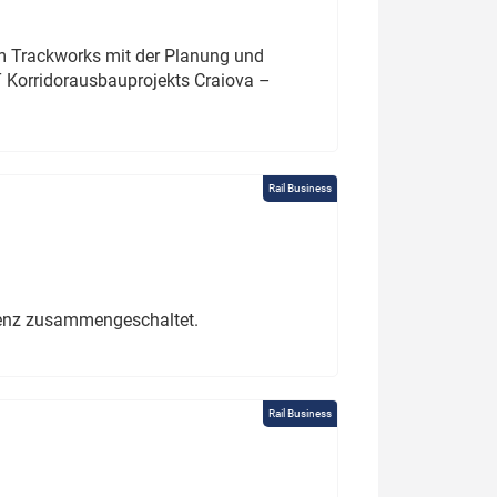
um Trackworks mit der Planung und
 Korridorausbauprojekts Craiova –
Rail Business
erenz zusammengeschaltet.
Rail Business