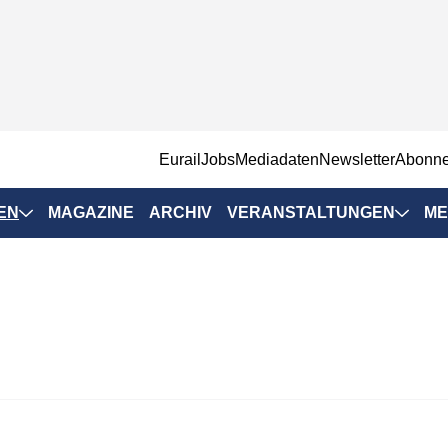
EurailJobs
Mediadaten
Newsletter
Abonn
EN
MAGAZINE
ARCHIV
VERANSTALTUNGEN
ME
Eurailpress-
Veranstaltungen
Rad-Schiene Tagung
 Positionen
IRSA 2025
n & Märkte
Branchentermine
ervices