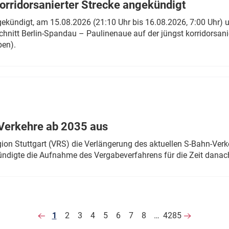
rridorsanierter Strecke angekündigt
gekündigt, am 15.08.2026 (21:10 Uhr bis 16.08.2026, 7:00 Uhr) 
hnitt Berlin-Spandau – Paulinenaue auf der jüngst korridorsan
ben).
Verkehre ab 2035 aus
n Stuttgart (VRS) die Verlängerung des aktuellen S-Bahn-Verk
ndigte die Aufnahme des Vergabeverfahrens für die Zeit danac
1
2
3
4
5
6
7
8
…
4285