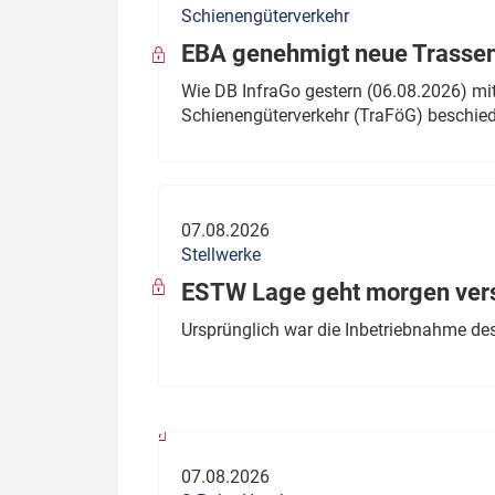
Schienengüterverkehr
Politik
Fahrzeuge
EBA genehmigt neue Trassen
Verbände: Wer spricht für
Infrastrukt
Wie DB InfraGo gestern (06.08.2026) mit
wen?
Schienengüterverkehr (TraFöG) beschie
ÖPNV
Marktplatz: Wer macht was?
Start-Up-Check
07.08.2026
Thema des Monats
Stellwerke
Dossier: Generalsanierung
ESTW Lage geht morgen versp
Dossier: ETCS
Ursprünglich war die Inbetriebnahme des
Dossier:
Stellwerksbesetzung
07.08.2026