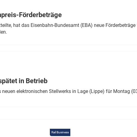
Eurailpress Career Boost
 & Komponenten
preis-Förderbeträge
ur & Ausrüstung
teilte, hat das Eisenbahn-Bundesamt (EBA) neue Förderbeträge 
den.
ätet in Betrieb
 neuen elektronischen Stellwerks in Lage (Lippe) für Montag (0
Rail Business