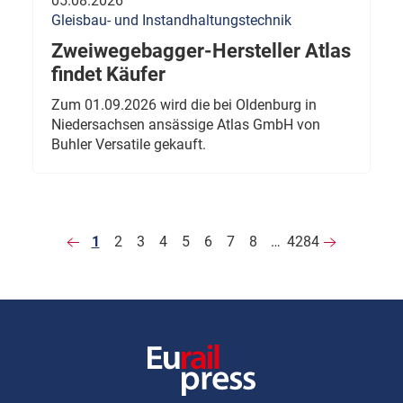
05.08.2026
Gleisbau- und Instandhaltungstechnik
Zweiwegebagger-Hersteller Atlas
findet Käufer
Zum 01.09.2026 wird die bei Oldenburg in
Niedersachsen ansässige Atlas GmbH von
Buhler Versatile gekauft.
1
2
3
4
5
6
7
8
…
4284