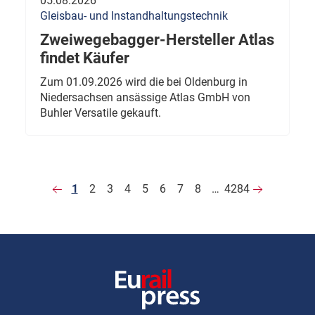
05.08.2026
Gleisbau- und Instandhaltungstechnik
Zweiwegebagger-Hersteller Atlas
findet Käufer
Zum 01.09.2026 wird die bei Oldenburg in
Niedersachsen ansässige Atlas GmbH von
Buhler Versatile gekauft.
1
2
3
4
5
6
7
8
…
4284