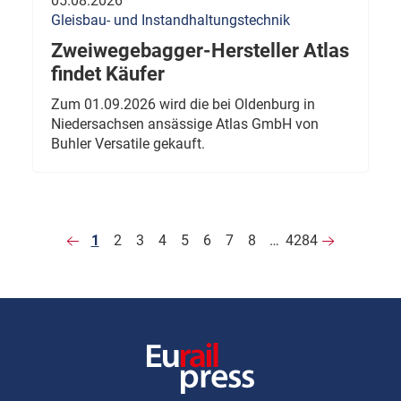
05.08.2026
Gleisbau- und Instandhaltungstechnik
Zweiwegebagger-Hersteller Atlas
findet Käufer
Zum 01.09.2026 wird die bei Oldenburg in
Niedersachsen ansässige Atlas GmbH von
Buhler Versatile gekauft.
1
2
3
4
5
6
7
8
…
4284