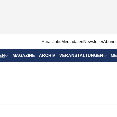
EurailJobs
Mediadaten
Newsletter
Abonn
EN
MAGAZINE
ARCHIV
VERANSTALTUNGEN
ME
Eurailpress-
Veranstaltungen
Rad-Schiene Tagung
 Positionen
IRSA 2025
n & Märkte
Branchentermine
ervices