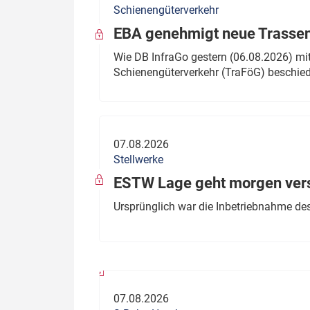
Schienengüterverkehr
Politik
Fahrzeuge
EBA genehmigt neue Trassen
Verbände: Wer spricht für
Infrastrukt
Wie DB InfraGo gestern (06.08.2026) mit
wen?
Schienengüterverkehr (TraFöG) beschie
ÖPNV
Marktplatz: Wer macht was?
Start-Up-Check
07.08.2026
Thema des Monats
Stellwerke
Dossier: Generalsanierung
ESTW Lage geht morgen versp
Dossier: ETCS
Ursprünglich war die Inbetriebnahme des
Dossier:
Stellwerksbesetzung
07.08.2026