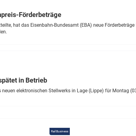
Eurailpress Career Boost
 & Komponenten
preis-Förderbeträge
ur & Ausrüstung
teilte, hat das Eisenbahn-Bundesamt (EBA) neue Förderbeträge 
den.
ätet in Betrieb
 neuen elektronischen Stellwerks in Lage (Lippe) für Montag (0
Rail Business