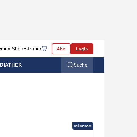
ement
Shop
E-Paper
Abo
Login
Suche
DIATHEK
Rail Business