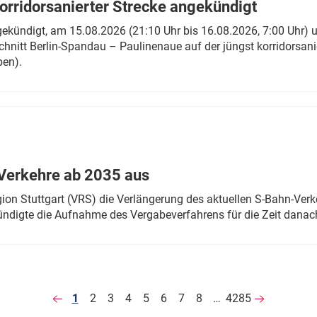
rridorsanierter Strecke angekündigt
gekündigt, am 15.08.2026 (21:10 Uhr bis 16.08.2026, 7:00 Uhr) 
hnitt Berlin-Spandau – Paulinenaue auf der jüngst korridorsan
ben).
Verkehre ab 2035 aus
n Stuttgart (VRS) die Verlängerung des aktuellen S-Bahn-Verk
ndigte die Aufnahme des Vergabeverfahrens für die Zeit danac
1
2
3
4
5
6
7
8
…
4285