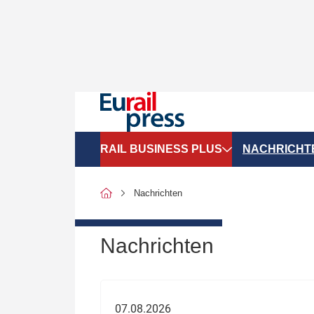
RAIL BUSINESS PLUS
NACHRICHT
Organigramme
Politik
Nachrichten
SGV-Marktdaten
Recht
SPNV-Marktdaten
Personen &
Nachrichten
Bilanzen
Unternehme
Recht
Betrieb & S
07.08.2026