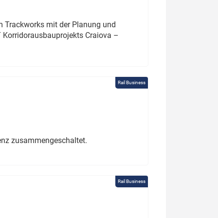
um Trackworks mit der Planung und
 Korridorausbauprojekts Craiova –
Rail Business
erenz zusammengeschaltet.
Rail Business