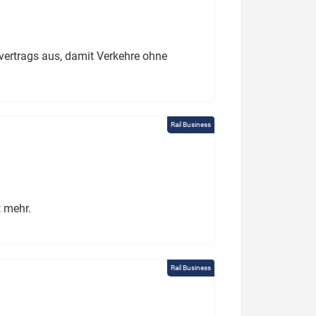
ertrags aus, damit Verkehre ohne
Rail Business
t mehr.
Rail Business