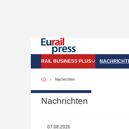
RAIL BUSINESS PLUS
NACHRICHT
Organigramme
Politik
Nachrichten
SGV-Marktdaten
Recht
SPNV-Marktdaten
Personen &
Nachrichten
Bilanzen
Unternehme
Recht
Betrieb & S
07.08.2026