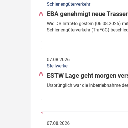
Schienengüterverkehr
Politik
Fahrzeuge
EBA genehmigt neue Trassen
Verbände: Wer spricht für
Infrastrukt
Wie DB InfraGo gestern (06.08.2026) mit
wen?
Schienengüterverkehr (TraFöG) beschie
ÖPNV
Marktplatz: Wer macht was?
Start-Up-Check
07.08.2026
Thema des Monats
Stellwerke
Dossier: Generalsanierung
ESTW Lage geht morgen versp
Dossier: ETCS
Ursprünglich war die Inbetriebnahme des
Dossier:
Stellwerksbesetzung
07.08.2026