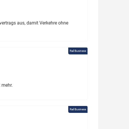
ertrags aus, damit Verkehre ohne
Rail Business
t mehr.
Rail Business