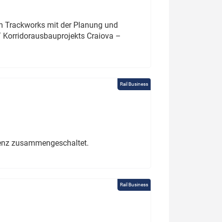
um Trackworks mit der Planung und
 Korridorausbauprojekts Craiova –
Rail Business
erenz zusammengeschaltet.
Rail Business