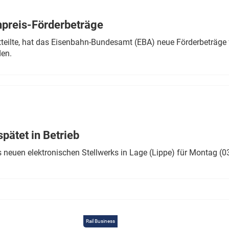
Eurailpress Career Boost
 & Komponenten
preis-Förderbeträge
ur & Ausrüstung
teilte, hat das Eisenbahn-Bundesamt (EBA) neue Förderbeträge 
den.
ätet in Betrieb
 neuen elektronischen Stellwerks in Lage (Lippe) für Montag (0
Rail Business