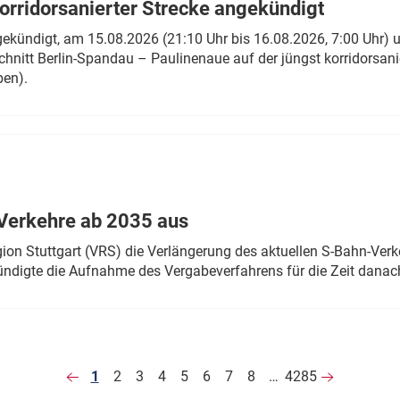
rridorsanierter Strecke angekündigt
gekündigt, am 15.08.2026 (21:10 Uhr bis 16.08.2026, 7:00 Uhr) 
hnitt Berlin-Spandau – Paulinenaue auf der jüngst korridorsan
ben).
Verkehre ab 2035 aus
n Stuttgart (VRS) die Verlängerung des aktuellen S-Bahn-Verk
ndigte die Aufnahme des Vergabeverfahrens für die Zeit danac
1
2
3
4
5
6
7
8
…
4285