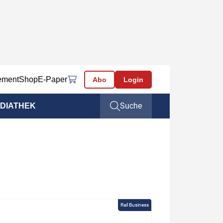
ement
Shop
E-Paper
Abo
Login
Suche
DIATHEK
Rail Business