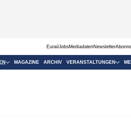
EurailJobs
Mediadaten
Newsletter
Abonn
EN
MAGAZINE
ARCHIV
VERANSTALTUNGEN
ME
Eurailpress-
Veranstaltungen
Rad-Schiene Tagung
 Positionen
IRSA 2025
n & Märkte
Branchentermine
ervices