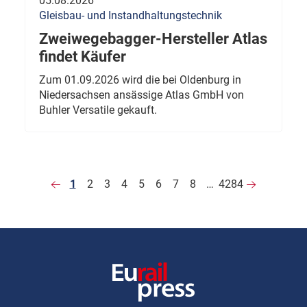
05.08.2026
Gleisbau- und Instandhaltungstechnik
Zweiwegebagger-Hersteller Atlas
findet Käufer
Zum 01.09.2026 wird die bei Oldenburg in
Niedersachsen ansässige Atlas GmbH von
Buhler Versatile gekauft.
1
2
3
4
5
6
7
8
…
4284