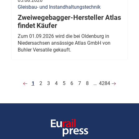
05.08.2026
Gleisbau- und Instandhaltungstechnik
Zweiwegebagger-Hersteller Atlas
findet Käufer
Zum 01.09.2026 wird die bei Oldenburg in
Niedersachsen ansässige Atlas GmbH von
Buhler Versatile gekauft.
1
2
3
4
5
6
7
8
…
4284