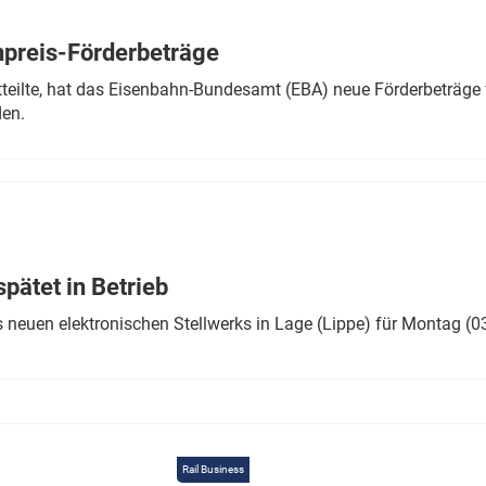
Eurailpress Career Boost
 & Komponenten
preis-Förderbeträge
ur & Ausrüstung
teilte, hat das Eisenbahn-Bundesamt (EBA) neue Förderbeträge 
den.
ätet in Betrieb
 neuen elektronischen Stellwerks in Lage (Lippe) für Montag (0
Rail Business