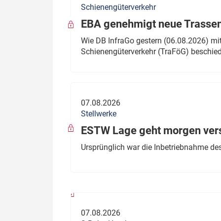
Schienengüterverkehr
Politik
Fahrzeuge
EBA genehmigt neue Trassen
Verbände: Wer spricht für
Infrastrukt
Wie DB InfraGo gestern (06.08.2026) mit
wen?
Schienengüterverkehr (TraFöG) beschie
ÖPNV
Marktplatz: Wer macht was?
Start-Up-Check
07.08.2026
Thema des Monats
Stellwerke
Dossier: Generalsanierung
ESTW Lage geht morgen versp
Dossier: ETCS
Ursprünglich war die Inbetriebnahme des
Dossier:
Stellwerksbesetzung
07.08.2026