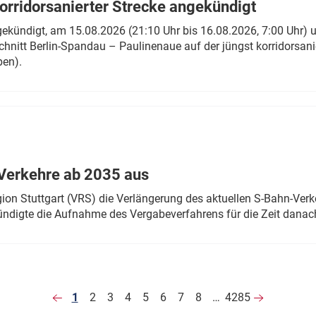
rridorsanierter Strecke angekündigt
gekündigt, am 15.08.2026 (21:10 Uhr bis 16.08.2026, 7:00 Uhr) 
hnitt Berlin-Spandau – Paulinenaue auf der jüngst korridorsan
ben).
Verkehre ab 2035 aus
n Stuttgart (VRS) die Verlängerung des aktuellen S-Bahn-Verk
ndigte die Aufnahme des Vergabeverfahrens für die Zeit danac
1
2
3
4
5
6
7
8
…
4285