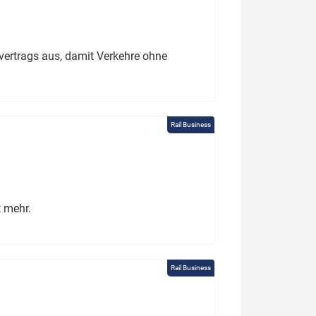
ertrags aus, damit Verkehre ohne
Rail Business
t mehr.
Rail Business