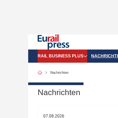
RAIL BUSINESS PLUS
NACHRICHT
Organigramme
Politik
Nachrichten
SGV-Marktdaten
Recht
SPNV-Marktdaten
Personen &
Nachrichten
Bilanzen
Unternehme
Recht
Betrieb & S
07.08.2026