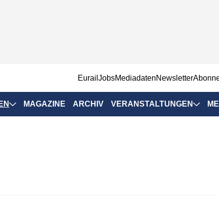
EurailJobs
Mediadaten
Newsletter
Abonn
EN
MAGAZINE
ARCHIV
VERANSTALTUNGEN
ME
Eurailpress-
Veranstaltungen
Rad-Schiene Tagung
 Positionen
IRSA 2025
n & Märkte
Branchentermine
ervices