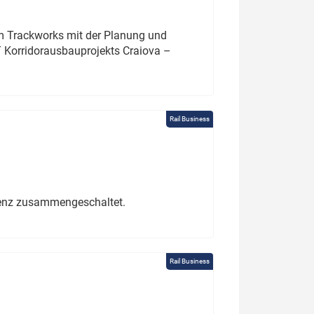
um Trackworks mit der Planung und
 Korridorausbauprojekts Craiova –
Rail Business
erenz zusammengeschaltet.
Rail Business