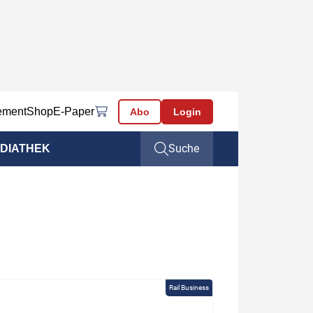
ement
Shop
E-Paper
Abo
Login
Suche
DIATHEK
Rail Business