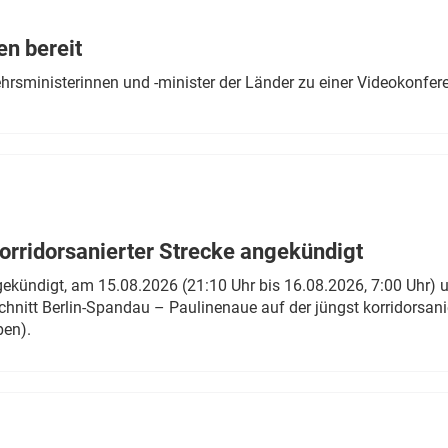
Eurailpress Career Boost
 & Komponenten
en bereit
ur & Ausrüstung
ehrsministerinnen und -minister der Länder zu einer Videokonf
rridorsanierter Strecke angekündigt
gekündigt, am 15.08.2026 (21:10 Uhr bis 16.08.2026, 7:00 Uhr) 
hnitt Berlin-Spandau – Paulinenaue auf der jüngst korridorsan
ben).