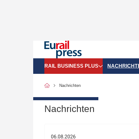
RAIL BUSINESS PLUS
NACHRICHT
Organigramme
Politik
Nachrichten
SGV-Marktdaten
Recht
SPNV-Marktdaten
Personen &
Nachrichten
Bilanzen
Unternehme
Recht
Betrieb & S
06.08.2026