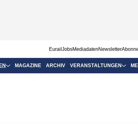
EurailJobs
Mediadaten
Newsletter
Abonn
EN
MAGAZINE
ARCHIV
VERANSTALTUNGEN
ME
Eurailpress-
Veranstaltungen
Rad-Schiene Tagung
 Positionen
IRSA 2025
n & Märkte
Branchentermine
ervices