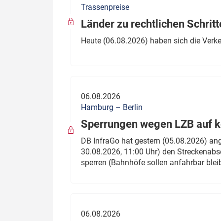
Trassenpreise
Politik
Fahrzeuge
Länder zu rechtlichen Schritt
Verbände: Wer spricht für
Infrastrukt
Heute (06.08.2026) haben sich die Verk
wen?
ÖPNV
Marktplatz: Wer macht was?
Start-Up-Check
06.08.2026
Thema des Monats
Hamburg – Berlin
Sperrungen wegen LZB auf ko
Dossier: Generalsanierung
DB InfraGo hat gestern (05.08.2026) an
Dossier: ETCS
30.08.2026, 11:00 Uhr) den Streckenabsc
sperren (Bahnhöfe sollen anfahrbar blei
Dossier:
Stellwerksbesetzung
06.08.2026