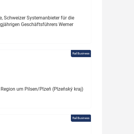
e, Schweizer Systemanbieter für die
angjährigen Geschäftsführers Werner
Rail Business
 Region um Pilsen/Plzeň (Plzeňský kraj)
Rail Business