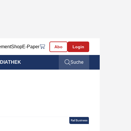
ement
Shop
E-Paper
Abo
Login
Suche
DIATHEK
Rail Business