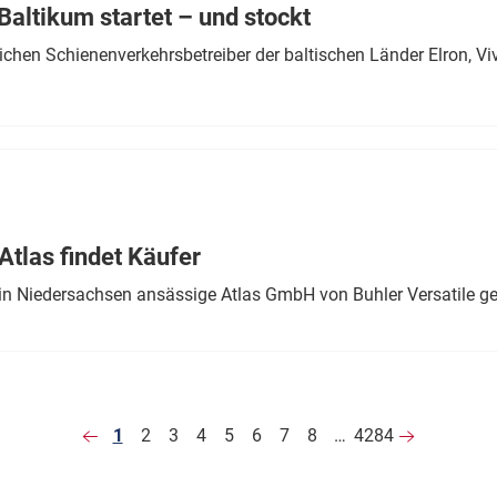
altikum startet – und stockt
chen Schienenverkehrsbetreiber der baltischen Länder Elron, V
tlas findet Käufer
in Niedersachsen ansässige Atlas GmbH von Buhler Versatile ge
1
2
3
4
5
6
7
8
…
4284