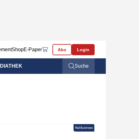
ement
Shop
E-Paper
Abo
Login
Suche
DIATHEK
Rail Business