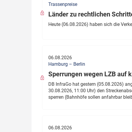
Trassenpreise
Politik
Fahrzeuge
Länder zu rechtlichen Schritt
Verbände: Wer spricht für
Infrastrukt
Heute (06.08.2026) haben sich die Verk
wen?
ÖPNV
Marktplatz: Wer macht was?
Start-Up-Check
06.08.2026
Thema des Monats
Hamburg – Berlin
Sperrungen wegen LZB auf ko
Dossier: Generalsanierung
DB InfraGo hat gestern (05.08.2026) an
Dossier: ETCS
30.08.2026, 11:00 Uhr) den Streckenabsc
sperren (Bahnhöfe sollen anfahrbar blei
Dossier:
Stellwerksbesetzung
06.08.2026