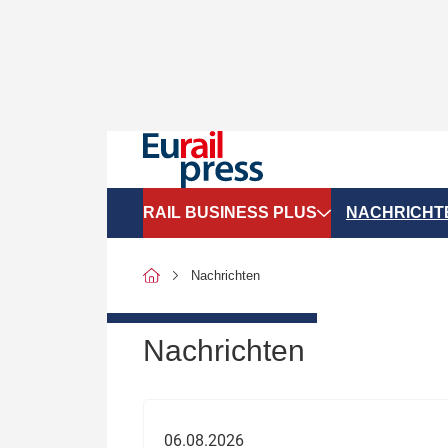
RAIL BUSINESS PLUS
NACHRICHT
Organigramme
Politik
Nachrichten
SGV-Marktdaten
Recht
SPNV-Marktdaten
Personen &
Nachrichten
Bilanzen
Unternehme
Recht
Betrieb & S
06.08.2026