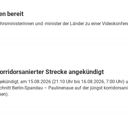
Eurailpress Career Boost
 & Komponenten
en bereit
ur & Ausrüstung
ehrsministerinnen und -minister der Länder zu einer Videokonf
rridorsanierter Strecke angekündigt
gekündigt, am 15.08.2026 (21:10 Uhr bis 16.08.2026, 7:00 Uhr) 
hnitt Berlin-Spandau – Paulinenaue auf der jüngst korridorsan
ben).