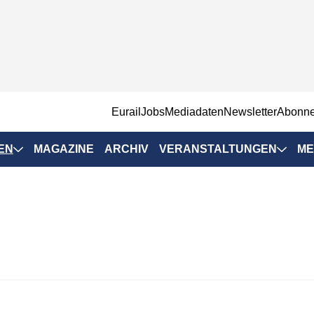
EurailJobs
Mediadaten
Newsletter
Abonn
EN
MAGAZINE
ARCHIV
VERANSTALTUNGEN
ME
Eurailpress-
Veranstaltungen
Rad-Schiene Tagung
 Positionen
IRSA 2025
n & Märkte
Branchentermine
ervices