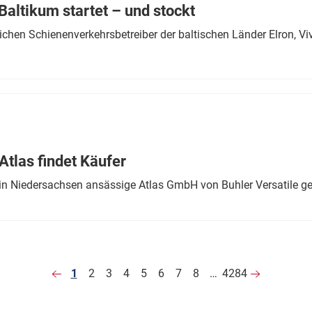
altikum startet – und stockt
chen Schienenverkehrsbetreiber der baltischen Länder Elron, V
tlas findet Käufer
in Niedersachsen ansässige Atlas GmbH von Buhler Versatile ge
1
2
3
4
5
6
7
8
…
4284