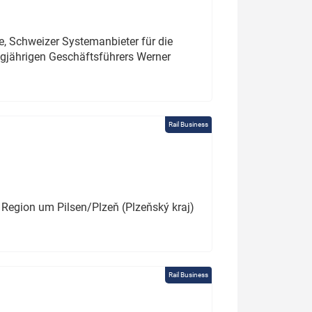
e, Schweizer Systemanbieter für die
angjährigen Geschäftsführers Werner
Rail Business
 Region um Pilsen/Plzeň (Plzeňský kraj)
Rail Business