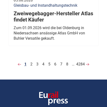
05.08.2026
Gleisbau- und Instandhaltungstechnik
Zweiwegebagger-Hersteller Atlas
findet Käufer
Zum 01.09.2026 wird die bei Oldenburg in
Niedersachsen ansässige Atlas GmbH von
Buhler Versatile gekauft.
1
2
3
4
5
6
7
8
…
4284