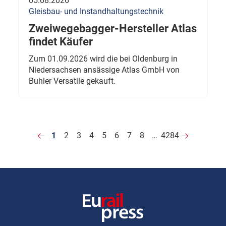
05.08.2026
Gleisbau- und Instandhaltungstechnik
Zweiwegebagger-Hersteller Atlas
findet Käufer
Zum 01.09.2026 wird die bei Oldenburg in
Niedersachsen ansässige Atlas GmbH von
Buhler Versatile gekauft.
1
2
3
4
5
6
7
8
…
4284