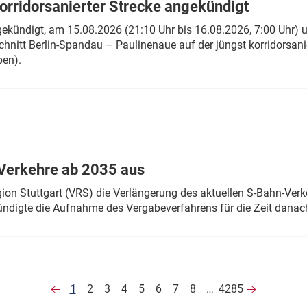
rridorsanierter Strecke angekündigt
gekündigt, am 15.08.2026 (21:10 Uhr bis 16.08.2026, 7:00 Uhr) 
hnitt Berlin-Spandau – Paulinenaue auf der jüngst korridorsan
ben).
Verkehre ab 2035 aus
n Stuttgart (VRS) die Verlängerung des aktuellen S-Bahn-Verk
ndigte die Aufnahme des Vergabeverfahrens für die Zeit danac
1
2
3
4
5
6
7
8
…
4285