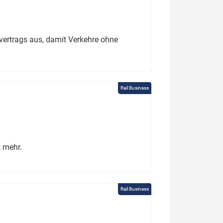
ertrags aus, damit Verkehre ohne
Rail Business
t mehr.
Rail Business