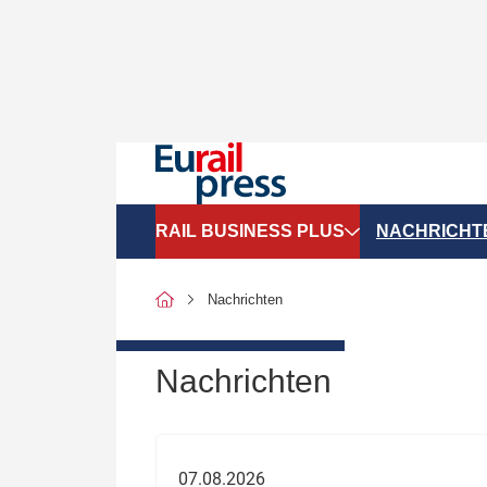
RAIL BUSINESS PLUS
NACHRICHT
Organigramme
Politik
Nachrichten
SGV-Marktdaten
Recht
SPNV-Marktdaten
Personen &
Nachrichten
Bilanzen
Unternehme
Recht
Betrieb & S
07.08.2026