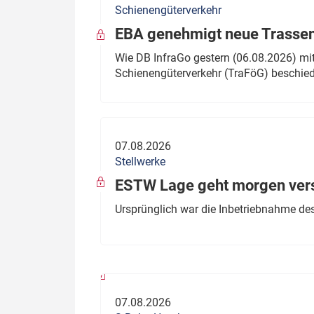
Schienengüterverkehr
Politik
Fahrzeuge
EBA genehmigt neue Trassen
Verbände: Wer spricht für
Infrastrukt
Wie DB InfraGo gestern (06.08.2026) mit
wen?
Schienengüterverkehr (TraFöG) beschie
ÖPNV
Marktplatz: Wer macht was?
Start-Up-Check
07.08.2026
Thema des Monats
Stellwerke
Dossier: Generalsanierung
ESTW Lage geht morgen versp
Dossier: ETCS
Ursprünglich war die Inbetriebnahme des
Dossier:
Stellwerksbesetzung
07.08.2026