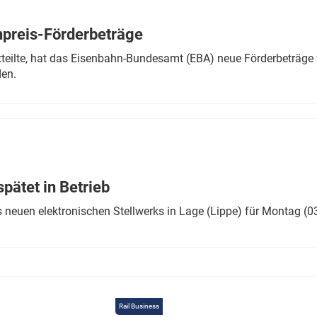
Eurailpress Career Boost
 & Komponenten
preis-Förderbeträge
ur & Ausrüstung
teilte, hat das Eisenbahn-Bundesamt (EBA) neue Förderbeträge 
den.
ätet in Betrieb
 neuen elektronischen Stellwerks in Lage (Lippe) für Montag (0
Rail Business