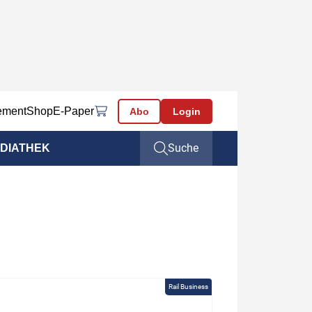
ement
Shop
E-Paper
Abo
Login
Suche
DIATHEK
Rail Business