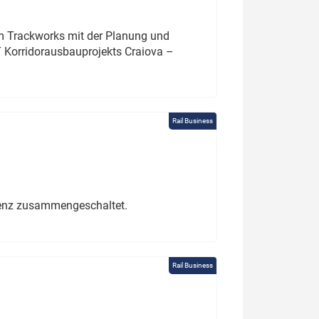
um Trackworks mit der Planung und
 Korridorausbauprojekts Craiova –
Rail Business
erenz zusammengeschaltet.
Rail Business