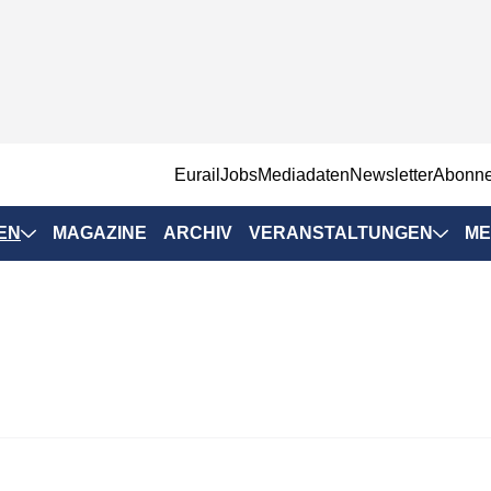
EurailJobs
Mediadaten
Newsletter
Abonn
EN
MAGAZINE
ARCHIV
VERANSTALTUNGEN
ME
Eurailpress-
Veranstaltungen
Rad-Schiene Tagung
 Positionen
IRSA 2025
n & Märkte
Branchentermine
ervices