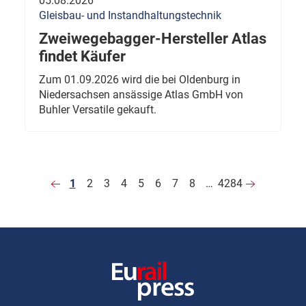
05.08.2026
Gleisbau- und Instandhaltungstechnik
Zweiwegebagger-Hersteller Atlas
findet Käufer
Zum 01.09.2026 wird die bei Oldenburg in
Niedersachsen ansässige Atlas GmbH von
Buhler Versatile gekauft.
1
2
3
4
5
6
7
8
…
4284