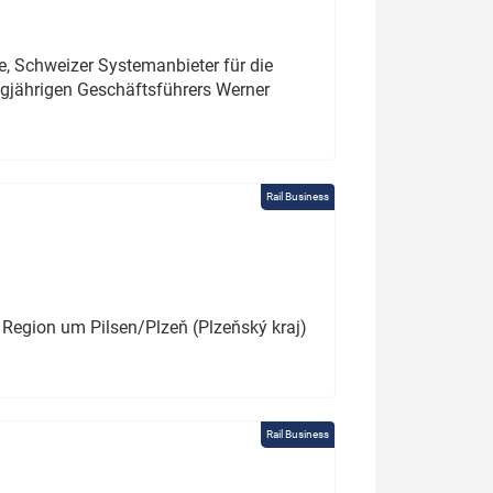
e, Schweizer Systemanbieter für die
angjährigen Geschäftsführers Werner
Rail Business
 Region um Pilsen/Plzeň (Plzeňský kraj)
Rail Business