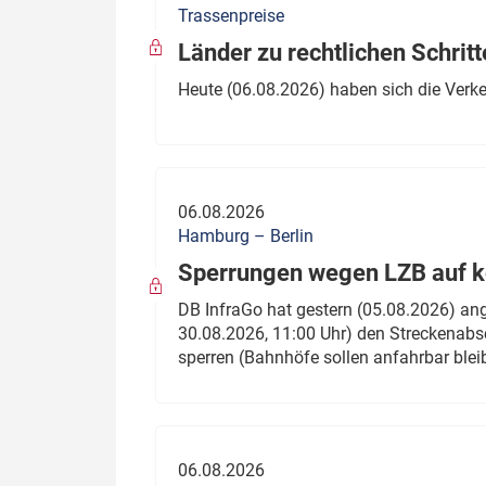
Trassenpreise
Politik
Fahrzeuge
Länder zu rechtlichen Schritt
Verbände: Wer spricht für
Infrastrukt
Heute (06.08.2026) haben sich die Verk
wen?
ÖPNV
Marktplatz: Wer macht was?
Start-Up-Check
06.08.2026
Thema des Monats
Hamburg – Berlin
Sperrungen wegen LZB auf ko
Dossier: Generalsanierung
DB InfraGo hat gestern (05.08.2026) an
Dossier: ETCS
30.08.2026, 11:00 Uhr) den Streckenabsc
sperren (Bahnhöfe sollen anfahrbar blei
Dossier:
Stellwerksbesetzung
06.08.2026