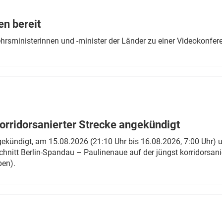
Eurailpress Career Boost
 & Komponenten
en bereit
ur & Ausrüstung
ehrsministerinnen und -minister der Länder zu einer Videokonf
rridorsanierter Strecke angekündigt
gekündigt, am 15.08.2026 (21:10 Uhr bis 16.08.2026, 7:00 Uhr) 
hnitt Berlin-Spandau – Paulinenaue auf der jüngst korridorsan
ben).