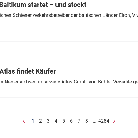
altikum startet – und stockt
chen Schienenverkehrsbetreiber der baltischen Länder Elron, V
tlas findet Käufer
in Niedersachsen ansässige Atlas GmbH von Buhler Versatile ge
1
2
3
4
5
6
7
8
…
4284