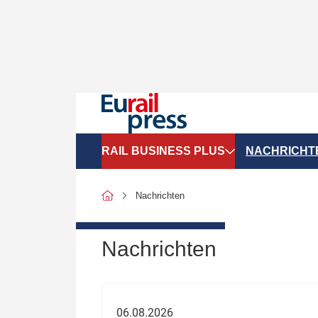
RAIL BUSINESS PLUS
NACHRICHT
Organigramme
Politik
Nachrichten
SGV-Marktdaten
Recht
SPNV-Marktdaten
Personen &
Nachrichten
Bilanzen
Unternehme
Recht
Betrieb & S
06.08.2026