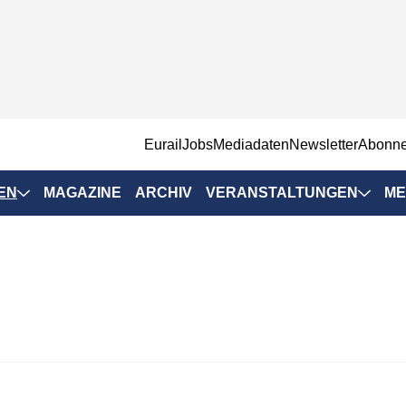
EurailJobs
Mediadaten
Newsletter
Abonn
EN
MAGAZINE
ARCHIV
VERANSTALTUNGEN
ME
Eurailpress-
Veranstaltungen
Rad-Schiene Tagung
 Positionen
IRSA 2025
n & Märkte
Branchentermine
ervices