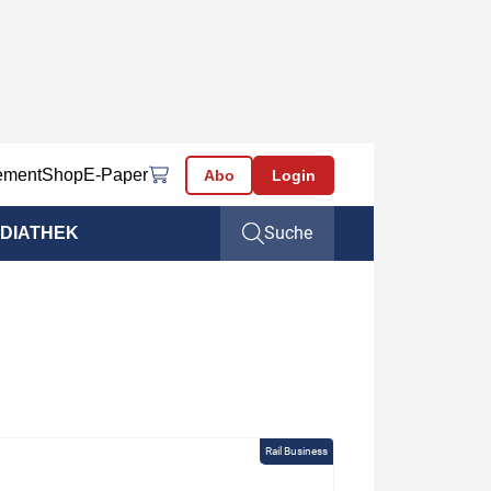
ement
Shop
E-Paper
Abo
Login
Suche
DIATHEK
Rail Business