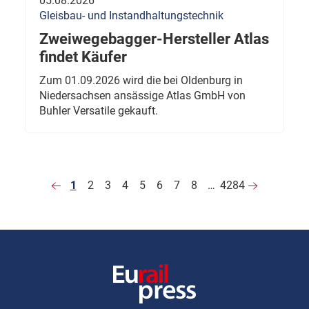
05.08.2026
Gleisbau- und Instandhaltungstechnik
Zweiwegebagger-Hersteller Atlas
findet Käufer
Zum 01.09.2026 wird die bei Oldenburg in
Niedersachsen ansässige Atlas GmbH von
Buhler Versatile gekauft.
1
2
3
4
5
6
7
8
…
4284