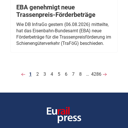
EBA genehmigt neue
Trassenpreis-Förderbeträge
Wie DB InfraGo gestern (06.08.2026) mitteilte,
hat das Eisenbahn-Bundesamt (EBA) neue
Förderbeträge für die Trassenpreisförderung im
Schienengüterverkehr (TraFöG) beschieden.
1
2
3
4
5
6
7
8
…
4286