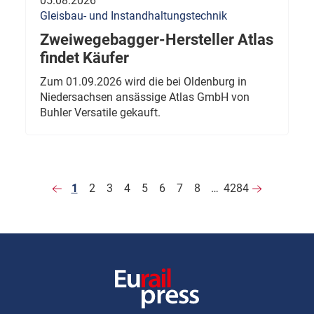
05.08.2026
Gleisbau- und Instandhaltungstechnik
Zweiwegebagger-Hersteller Atlas
findet Käufer
Zum 01.09.2026 wird die bei Oldenburg in
Niedersachsen ansässige Atlas GmbH von
Buhler Versatile gekauft.
1
2
3
4
5
6
7
8
…
4284