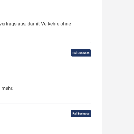
ertrags aus, damit Verkehre ohne
Rail Business
t mehr.
Rail Business