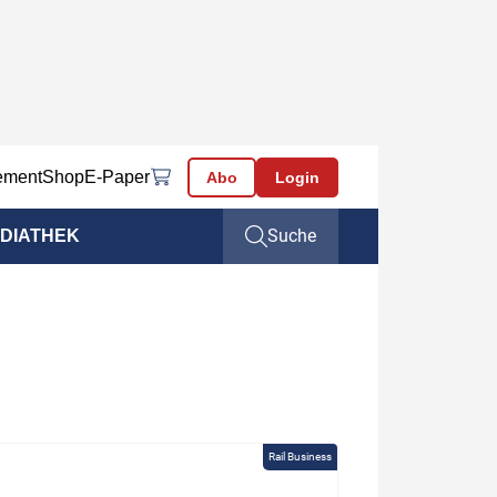
ement
Shop
E-Paper
Abo
Login
Suche
DIATHEK
Rail Business