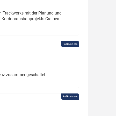
um Trackworks mit der Planung und
 Korridorausbauprojekts Craiova –
Rail Business
erenz zusammengeschaltet.
Rail Business