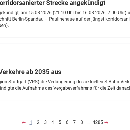
rridorsanierter Strecke angekündigt
gekündigt, am 15.08.2026 (21:10 Uhr bis 16.08.2026, 7:00 Uhr) 
hnitt Berlin-Spandau – Paulinenaue auf der jüngst korridorsan
ben).
Verkehre ab 2035 aus
n Stuttgart (VRS) die Verlängerung des aktuellen S-Bahn-Verk
ndigte die Aufnahme des Vergabeverfahrens für die Zeit danac
1
2
3
4
5
6
7
8
…
4285