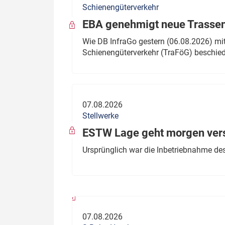
Schienengüterverkehr
Politik
Fahrzeuge
EBA genehmigt neue Trassen
Verbände: Wer spricht für
Infrastrukt
Wie DB InfraGo gestern (06.08.2026) mit
wen?
Schienengüterverkehr (TraFöG) beschie
ÖPNV
Marktplatz: Wer macht was?
Start-Up-Check
07.08.2026
Thema des Monats
Stellwerke
Dossier: Generalsanierung
ESTW Lage geht morgen versp
Dossier: ETCS
Ursprünglich war die Inbetriebnahme des
Dossier:
Stellwerksbesetzung
07.08.2026