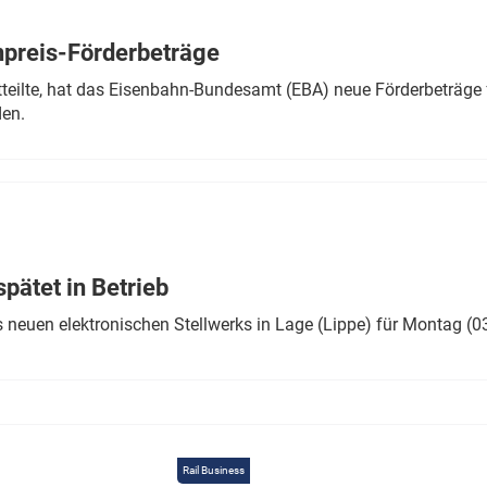
Eurailpress Career Boost
 & Komponenten
preis-Förderbeträge
ur & Ausrüstung
teilte, hat das Eisenbahn-Bundesamt (EBA) neue Förderbeträge 
den.
ätet in Betrieb
 neuen elektronischen Stellwerks in Lage (Lippe) für Montag (0
Rail Business