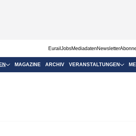
EurailJobs
Mediadaten
Newsletter
Abonn
EN
MAGAZINE
ARCHIV
VERANSTALTUNGEN
ME
Eurailpress-
Veranstaltungen
Rad-Schiene Tagung
 Positionen
IRSA 2025
n & Märkte
Branchentermine
ervices