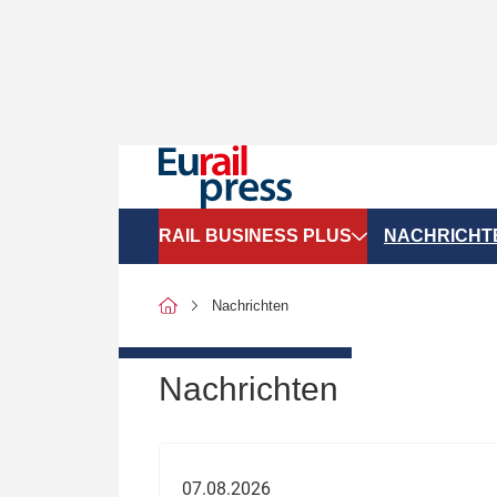
RAIL BUSINESS PLUS
NACHRICHT
Organigramme
Politik
Nachrichten
SGV-Marktdaten
Recht
SPNV-Marktdaten
Personen &
Nachrichten
Bilanzen
Unternehme
Recht
Betrieb & S
07.08.2026