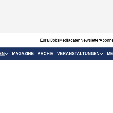
EurailJobs
Mediadaten
Newsletter
Abonn
EN
MAGAZINE
ARCHIV
VERANSTALTUNGEN
ME
Eurailpress-
Veranstaltungen
Rad-Schiene Tagung
 Positionen
IRSA 2025
n & Märkte
Branchentermine
ervices