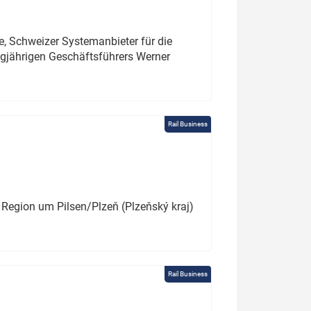
e, Schweizer Systemanbieter für die
angjährigen Geschäftsführers Werner
Rail Business
 Region um Pilsen/Plzeň (Plzeňský kraj)
Rail Business