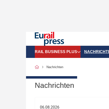
RAIL BUSINESS PLUS
NACHRICHT
Organigramme
Politik
Nachrichten
SGV-Marktdaten
Recht
SPNV-Marktdaten
Personen &
Nachrichten
Bilanzen
Unternehme
Recht
Betrieb & S
06.08.2026