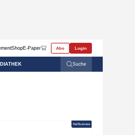
ement
Shop
E-Paper
Abo
Login
Suche
DIATHEK
Rail Business