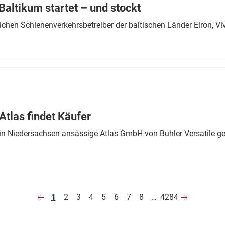
altikum startet – und stockt
chen Schienenverkehrsbetreiber der baltischen Länder Elron, V
tlas findet Käufer
in Niedersachsen ansässige Atlas GmbH von Buhler Versatile ge
1
2
3
4
5
6
7
8
…
4284