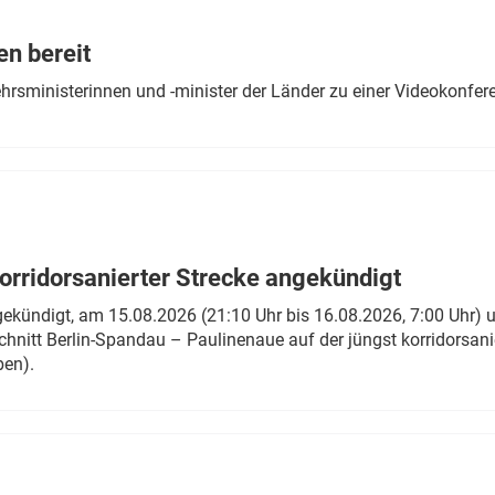
Eurailpress Career Boost
 & Komponenten
en bereit
ur & Ausrüstung
ehrsministerinnen und -minister der Länder zu einer Videokonf
rridorsanierter Strecke angekündigt
gekündigt, am 15.08.2026 (21:10 Uhr bis 16.08.2026, 7:00 Uhr) 
hnitt Berlin-Spandau – Paulinenaue auf der jüngst korridorsan
ben).