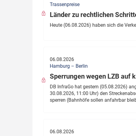
Trassenpreise
Politik
Fahrzeuge
Länder zu rechtlichen Schritt
Verbände: Wer spricht für
Infrastrukt
Heute (06.08.2026) haben sich die Verk
wen?
ÖPNV
Marktplatz: Wer macht was?
Start-Up-Check
06.08.2026
Thema des Monats
Hamburg – Berlin
Sperrungen wegen LZB auf ko
Dossier: Generalsanierung
DB InfraGo hat gestern (05.08.2026) an
Dossier: ETCS
30.08.2026, 11:00 Uhr) den Streckenabsc
sperren (Bahnhöfe sollen anfahrbar blei
Dossier:
Stellwerksbesetzung
06.08.2026