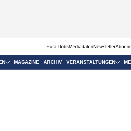
EurailJobs
Mediadaten
Newsletter
Abonn
EN
MAGAZINE
ARCHIV
VERANSTALTUNGEN
ME
Eurailpress-
Veranstaltungen
Rad-Schiene Tagung
 Positionen
IRSA 2025
n & Märkte
Branchentermine
ervices