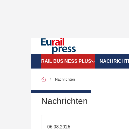
RAIL BUSINESS PLUS
NACHRICHT
Organigramme
Politik
Nachrichten
SGV-Marktdaten
Recht
SPNV-Marktdaten
Personen &
Nachrichten
Bilanzen
Unternehme
Recht
Betrieb & S
06.08.2026