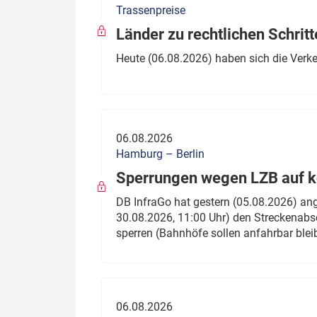
Trassenpreise
Politik
Fahrzeuge
Länder zu rechtlichen Schritt
Verbände: Wer spricht für
Infrastrukt
Heute (06.08.2026) haben sich die Verk
wen?
ÖPNV
Marktplatz: Wer macht was?
Start-Up-Check
06.08.2026
Thema des Monats
Hamburg – Berlin
Sperrungen wegen LZB auf ko
Dossier: Generalsanierung
DB InfraGo hat gestern (05.08.2026) an
Dossier: ETCS
30.08.2026, 11:00 Uhr) den Streckenabsc
sperren (Bahnhöfe sollen anfahrbar blei
Dossier:
Stellwerksbesetzung
06.08.2026