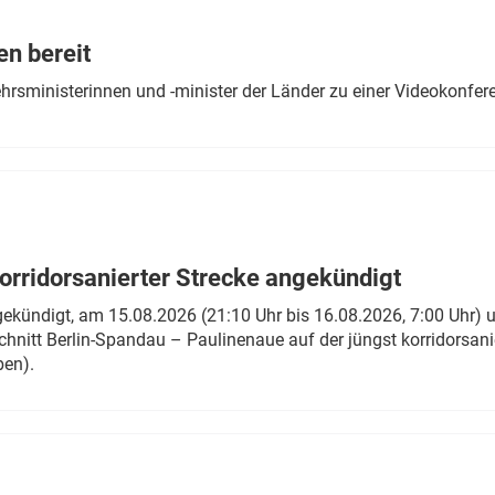
Eurailpress Career Boost
 & Komponenten
en bereit
ur & Ausrüstung
ehrsministerinnen und -minister der Länder zu einer Videokonf
rridorsanierter Strecke angekündigt
gekündigt, am 15.08.2026 (21:10 Uhr bis 16.08.2026, 7:00 Uhr) 
hnitt Berlin-Spandau – Paulinenaue auf der jüngst korridorsan
ben).