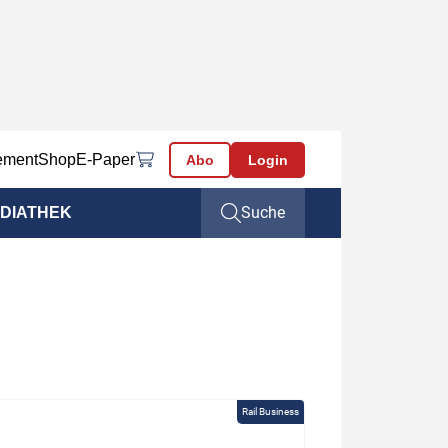
ement
Shop
E-Paper
Abo
Login
Suche
DIATHEK
Rail Business