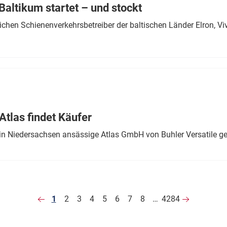
altikum startet – und stockt
chen Schienenverkehrsbetreiber der baltischen Länder Elron, V
tlas findet Käufer
in Niedersachsen ansässige Atlas GmbH von Buhler Versatile ge
1
2
3
4
5
6
7
8
…
4284