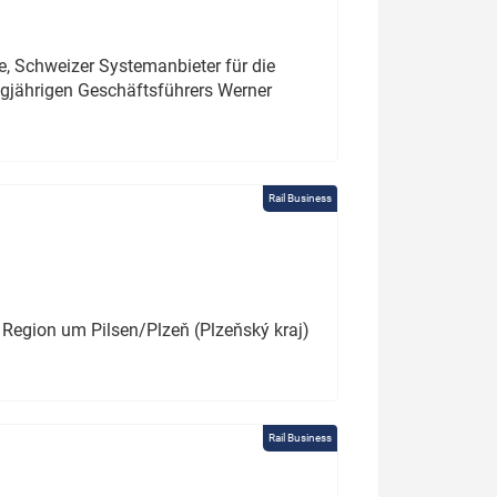
e, Schweizer Systemanbieter für die
angjährigen Geschäftsführers Werner
Rail Business
 Region um Pilsen/Plzeň (Plzeňský kraj)
Rail Business