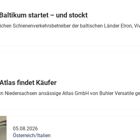
Eurailpress Career Boost
 & Komponenten
altikum startet – und stockt
ur & Ausrüstung
chen Schienenverkehrsbetreiber der baltischen Länder Elron, V
tlas findet Käufer
in Niedersachsen ansässige Atlas GmbH von Buhler Versatile ge
05.08.2026
Österreich/Italien