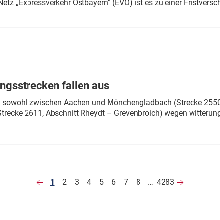
Netz „Expressverkehr Ostbayern“ (EVO) ist es zu einer Fristver
ngsstrecken fallen aus
 es sowohl zwischen Aachen und Mönchengladbach (Strecke 2550,
recke 2611, Abschnitt Rheydt – Grevenbroich) wegen witterun
1
2
3
4
5
6
7
8
…
4283