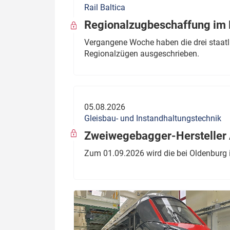
Rail Baltica
Politik
Fahrzeuge
Regionalzugbeschaffung im B
Verbände: Wer spricht für
Infrastrukt
Vergangene Woche haben die drei staatli
wen?
Regionalzügen ausgeschrieben.
ÖPNV
Marktplatz: Wer macht was?
Start-Up-Check
05.08.2026
Thema des Monats
Gleisbau- und Instandhaltungstechnik
Dossier: Generalsanierung
Zweiwegebagger-Hersteller A
Dossier: ETCS
Zum 01.09.2026 wird die bei Oldenburg 
Dossier:
Stellwerksbesetzung