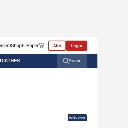
ement
Shop
E-Paper
Abo
Login
Suche
DIATHEK
Rail Business