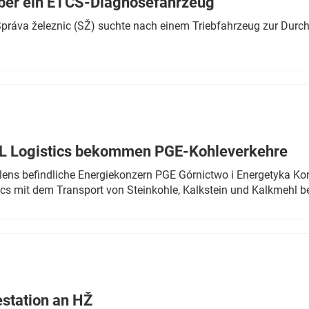
ber ein ETCS-Diagnosefahrzeug
r Správa železnic (SŽ) suchte nach einem Triebfahrzeug zur Dur
TL Logistics bekommen PGE-Kohleverkehre
olens befindliche Energiekonzern PGE Górnictwo i Energetyka K
cs mit dem Transport von Steinkohle, Kalkstein und Kalkmehl be
estation an HŽ