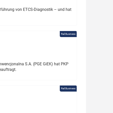
chführung von ETCS-Diagnostik – und hat
Rail Business
onwencjonalna S.A. (PGE GiEK) hat PKP
auftragt.
Rail Business