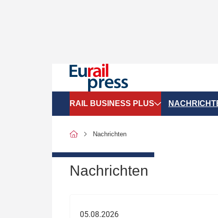
RAIL BUSINESS PLUS
NACHRICHT
Organigramme
Politik
Nachrichten
SGV-Marktdaten
Recht
SPNV-Marktdaten
Personen &
Nachrichten
Bilanzen
Unternehme
Recht
Betrieb & S
05.08.2026