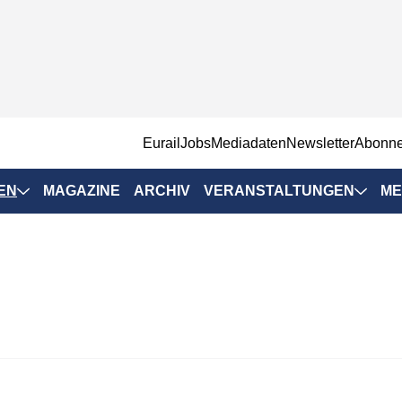
EurailJobs
Mediadaten
Newsletter
Abonn
EN
MAGAZINE
ARCHIV
VERANSTALTUNGEN
ME
Eurailpress-
Veranstaltungen
Rad-Schiene Tagung
 Positionen
IRSA 2025
n & Märkte
Branchentermine
ervices