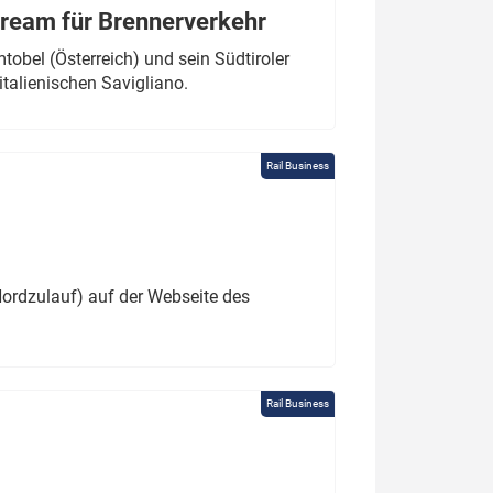
tream für Brennerverkehr
obel (Österreich) und sein Südtiroler
italienischen Savigliano.
Rail Business
ordzulauf) auf der Webseite des
Rail Business