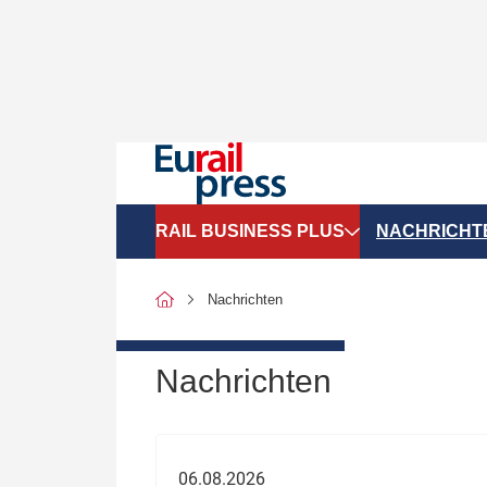
RAIL BUSINESS PLUS
NACHRICHT
Organigramme
Politik
Nachrichten
SGV-Marktdaten
Recht
SPNV-Marktdaten
Personen &
Nachrichten
Bilanzen
Unternehme
Recht
Betrieb & S
06.08.2026