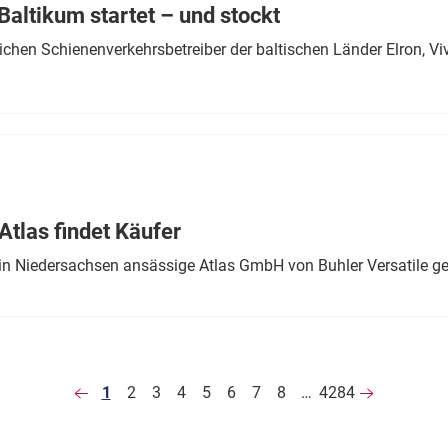
altikum startet – und stockt
chen Schienenverkehrsbetreiber der baltischen Länder Elron, V
tlas findet Käufer
in Niedersachsen ansässige Atlas GmbH von Buhler Versatile ge
1
2
3
4
5
6
7
8
…
4284