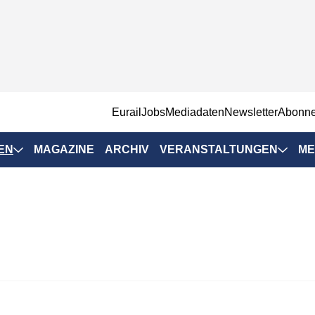
EurailJobs
Mediadaten
Newsletter
Abonn
EN
MAGAZINE
ARCHIV
VERANSTALTUNGEN
ME
Eurailpress-
Veranstaltungen
Rad-Schiene Tagung
 Positionen
IRSA 2025
n & Märkte
Branchentermine
ervices