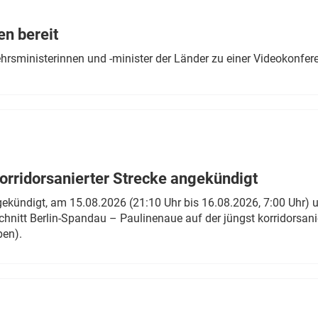
Eurailpress Career Boost
 & Komponenten
en bereit
ur & Ausrüstung
ehrsministerinnen und -minister der Länder zu einer Videokonf
rridorsanierter Strecke angekündigt
gekündigt, am 15.08.2026 (21:10 Uhr bis 16.08.2026, 7:00 Uhr) 
hnitt Berlin-Spandau – Paulinenaue auf der jüngst korridorsan
ben).