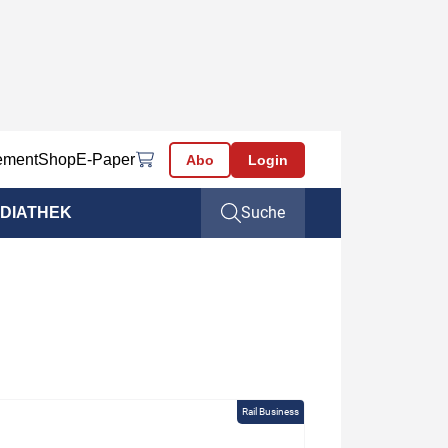
ement
Shop
E-Paper
Abo
Login
Suche
DIATHEK
Rail Business