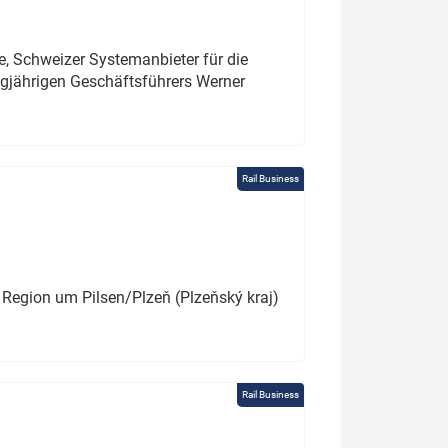
e, Schweizer Systemanbieter für die
angjährigen Geschäftsführers Werner
Rail Business
 Region um Pilsen/Plzeň (Plzeňský kraj)
Rail Business