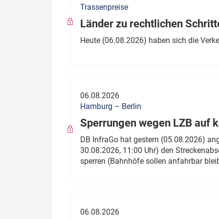
Trassenpreise
Politik
Fahrzeuge
Länder zu rechtlichen Schritt
Verbände: Wer spricht für
Infrastrukt
Heute (06.08.2026) haben sich die Verk
wen?
ÖPNV
Marktplatz: Wer macht was?
Start-Up-Check
06.08.2026
Thema des Monats
Hamburg – Berlin
Sperrungen wegen LZB auf ko
Dossier: Generalsanierung
DB InfraGo hat gestern (05.08.2026) an
Dossier: ETCS
30.08.2026, 11:00 Uhr) den Streckenabsc
sperren (Bahnhöfe sollen anfahrbar blei
Dossier:
Stellwerksbesetzung
06.08.2026