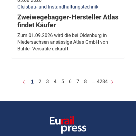
05.08.2026
Gleisbau- und Instandhaltungstechnik
Zweiwegebagger-Hersteller Atlas
findet Käufer
Zum 01.09.2026 wird die bei Oldenburg in
Niedersachsen ansässige Atlas GmbH von
Buhler Versatile gekauft.
1
2
3
4
5
6
7
8
…
4284