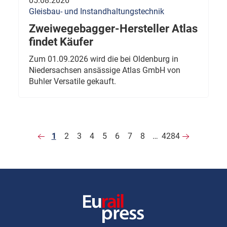
05.08.2026
Gleisbau- und Instandhaltungstechnik
Zweiwegebagger-Hersteller Atlas
findet Käufer
Zum 01.09.2026 wird die bei Oldenburg in
Niedersachsen ansässige Atlas GmbH von
Buhler Versatile gekauft.
1
2
3
4
5
6
7
8
…
4284