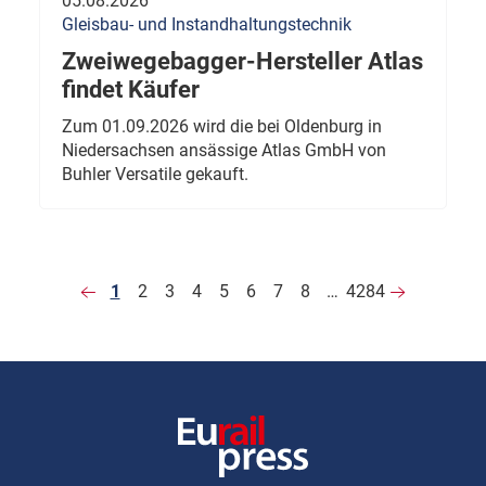
05.08.2026
Gleisbau- und Instandhaltungstechnik
Zweiwegebagger-Hersteller Atlas
findet Käufer
Zum 01.09.2026 wird die bei Oldenburg in
Niedersachsen ansässige Atlas GmbH von
Buhler Versatile gekauft.
1
2
3
4
5
6
7
8
…
4284